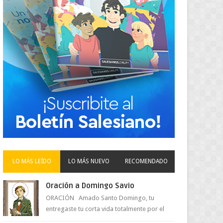
LO MÁS LEÍDO
LO MÁS NUEVO
RECOMENDADO
Oración a Domingo Savio
ORACIÓN Amado Santo Domingo, tu
entregaste tu corta vida totalmente por el
amor a Jesús y su Madre. Ayuda hoy a la