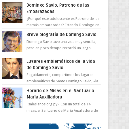
juventud para ...
Domingo Savio, Patrono de las
Embarazadas
¿Por qué este adolescente es Patrono de las
mamás embarazadas? Estando Domingo en
el Oratorio en Turín, un día le pide a Don
Breve biografía de Domingo Savio
Bosco...
Domingo Savio tuvo una vida muy sencilla,
pero en poco tiempo recorrió un largo
camino de santidad, obra maestra del
Espíritu Santo y fr...
Lugares emblemáticos de la vida
de Domingo Savio
Seguidamente, compartimos los lugares
emblemáticos de Santo Domingo Savio, «la
obra maestra de la pedagogía de Don
Horario de Misas en el Santuario
Bosco». San Giovann...
María Auxiliadora
salesianos.org.py - Con un total de 14
misas, el Santuario de María Auxiliadora de
Asunción se prepara para celebrar día de su
Santa Patr...