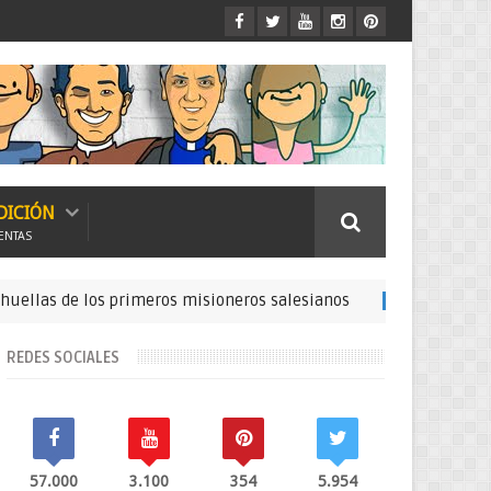
DICIÓN
ENTAS
 primeros misioneros salesianos
Conci
150 Expedición Misionera
REDES SOCIALES
57.000
3.100
354
5.954