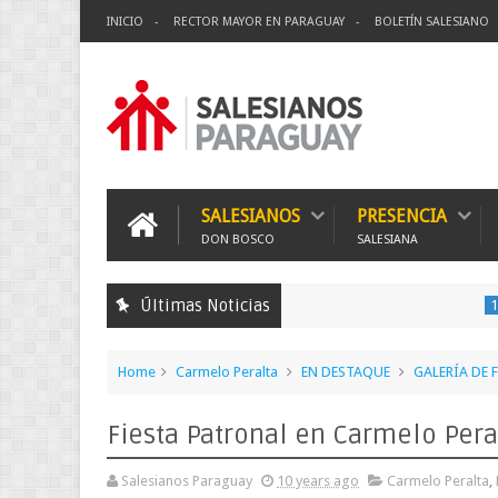
INICIO
RECTOR MAYOR EN PARAGUAY
BOLETÍN SALESIANO
SALESIANOS
PRESENCIA
DON BOSCO
SALESIANA
Últimas Noticias
150 Expedición Mis
Home
Carmelo Peralta
EN DESTAQUE
GALERÍA DE
Fiesta Patronal en Carmelo Pera
Salesianos Paraguay
10 years ago
Carmelo Peralta
,