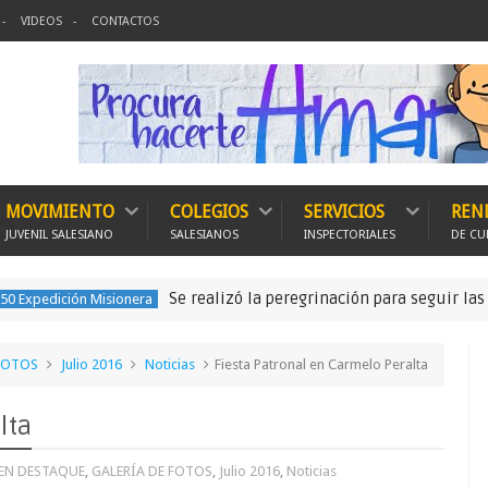
VIDEOS
CONTACTOS
MOVIMIENTO
COLEGIOS
SERVICIOS
REN
JUVENIL SALESIANO
SALESIANOS
INSPECTORIALES
DE CU
Se realizó la peregrinación para seguir las huellas de los
ionera
 FOTOS
Julio 2016
Noticias
Fiesta Patronal en Carmelo Peralta
lta
EN DESTAQUE
,
GALERÍA DE FOTOS
,
Julio 2016
,
Noticias