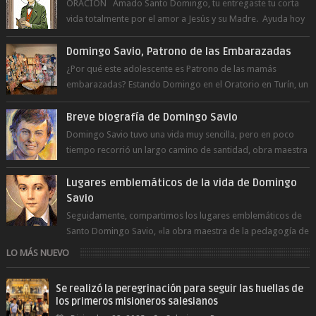
ORACIÓN Amado Santo Domingo, tu entregaste tu corta
vida totalmente por el amor a Jesús y su Madre. Ayuda hoy
a la juventud para ...
Domingo Savio, Patrono de las Embarazadas
¿Por qué este adolescente es Patrono de las mamás
embarazadas? Estando Domingo en el Oratorio en Turín, un
día le pide a Don Bosco...
Breve biografía de Domingo Savio
Domingo Savio tuvo una vida muy sencilla, pero en poco
tiempo recorrió un largo camino de santidad, obra maestra
del Espíritu Santo y fr...
Lugares emblemáticos de la vida de Domingo
Savio
Seguidamente, compartimos los lugares emblemáticos de
Santo Domingo Savio, «la obra maestra de la pedagogía de
Don Bosco». San Giovann...
LO MÁS NUEVO
Se realizó la peregrinación para seguir las huellas de
los primeros misioneros salesianos