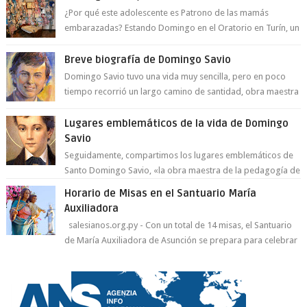
¿Por qué este adolescente es Patrono de las mamás
embarazadas? Estando Domingo en el Oratorio en Turín, un
día le pide a Don Bosco...
Breve biografía de Domingo Savio
Domingo Savio tuvo una vida muy sencilla, pero en poco
tiempo recorrió un largo camino de santidad, obra maestra
del Espíritu Santo y fr...
Lugares emblemáticos de la vida de Domingo
Savio
Seguidamente, compartimos los lugares emblemáticos de
Santo Domingo Savio, «la obra maestra de la pedagogía de
Don Bosco». San Giovann...
Horario de Misas en el Santuario María
Auxiliadora
salesianos.org.py - Con un total de 14 misas, el Santuario
de María Auxiliadora de Asunción se prepara para celebrar
día de su Santa Patr...