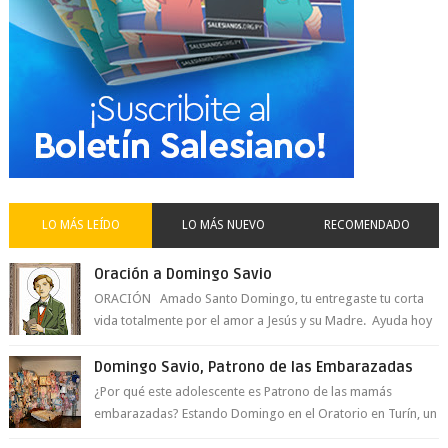
LO MÁS LEÍDO
LO MÁS NUEVO
RECOMENDADO
Oración a Domingo Savio
ORACIÓN Amado Santo Domingo, tu entregaste tu corta
vida totalmente por el amor a Jesús y su Madre. Ayuda hoy
a la juventud para ...
Domingo Savio, Patrono de las Embarazadas
¿Por qué este adolescente es Patrono de las mamás
embarazadas? Estando Domingo en el Oratorio en Turín, un
día le pide a Don Bosco...