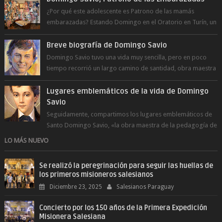
¿Por qué este adolescente es Patrono de las mamás
embarazadas? Estando Domingo en el Oratorio en Turín, un
día le pide a Don Bosco...
Breve biografía de Domingo Savio
Domingo Savio tuvo una vida muy sencilla, pero en poco
tiempo recorrió un largo camino de santidad, obra maestra
del Espíritu Santo y fr...
Lugares emblemáticos de la vida de Domingo
Savio
Seguidamente, compartimos los lugares emblemáticos de
Santo Domingo Savio, «la obra maestra de la pedagogía de
Don Bosco». San Giovann...
LO MÁS NUEVO
Se realizó la peregrinación para seguir las huellas de
los primeros misioneros salesianos
Diciembre 23, 2025
Salesianos Paraguay
Concierto por los 150 años de la Primera Expedición
Misionera Salesiana