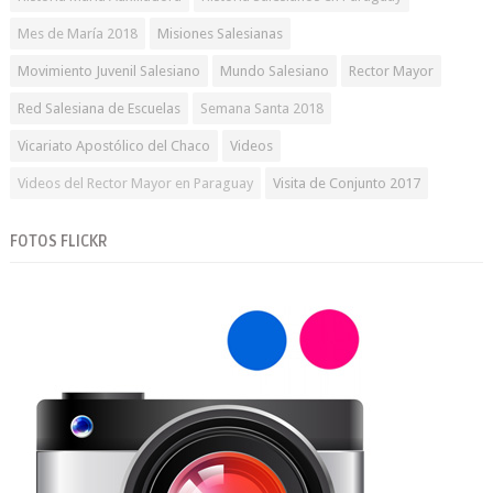
Mes de María 2018
Misiones Salesianas
Movimiento Juvenil Salesiano
Mundo Salesiano
Rector Mayor
Red Salesiana de Escuelas
Semana Santa 2018
Vicariato Apostólico del Chaco
Videos
Videos del Rector Mayor en Paraguay
Visita de Conjunto 2017
FOTOS FLICKR