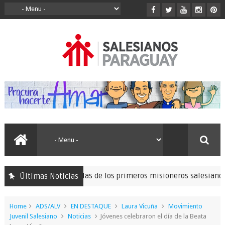
ra seguir las huellas de los primeros misioneros salesianos
Últimas Noticias
1
Home
ADS/ALV
EN DESTAQUE
Laura Vicuña
Movimiento
Juvenil Salesiano
Noticias
Jóvenes celebraron el día de la Beata