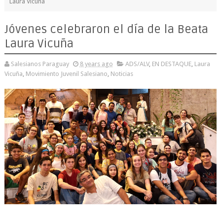
Laura Vicuña
Jóvenes celebraron el día de la Beata
Laura Vicuña
Salesianos Paraguay
8 years ago
ADS/ALV
,
EN DESTAQUE
,
Laura
Vicuña
,
Movimiento Juvenil Salesiano
,
Noticias