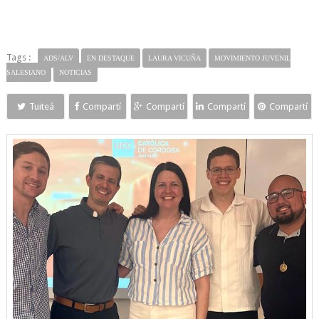
Tags :
ADS/ALV
EN DESTAQUE
LAURA VICUÑA
MOVIMIENTO JUVENIL
SALESIANO
NOTICIAS
Tuiteá
Compartí
Compartí
Compartí
Compartí