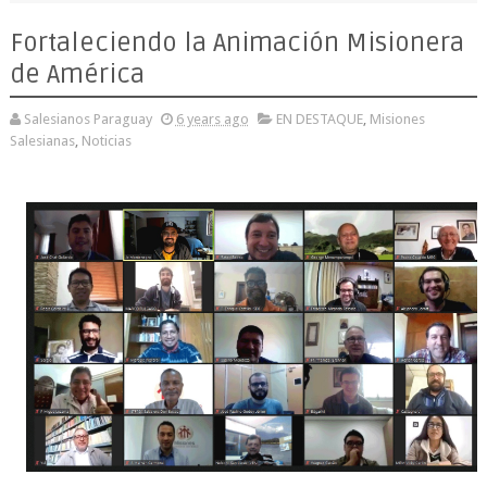
Fortaleciendo la Animación Misionera
de América
Salesianos Paraguay
6 years ago
EN DESTAQUE
,
Misiones
Salesianas
,
Noticias