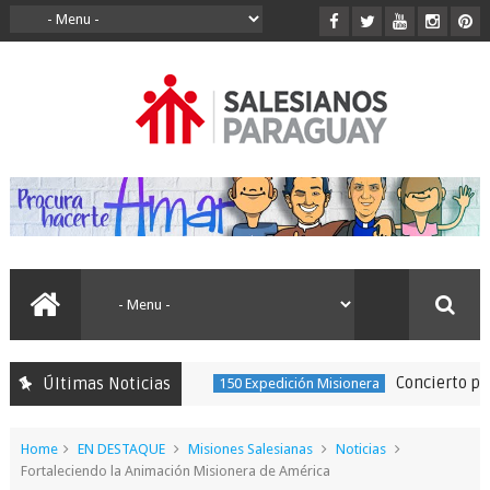
Concierto por los
Últimas Noticias
150 Expedición Misionera
Home
EN DESTAQUE
Misiones Salesianas
Noticias
Fortaleciendo la Animación Misionera de América