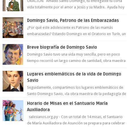
ORACIÓN Amado Santo Domingo, tu entregaste tu corta
vida totalmente por el amor a Jesús y su Madre. Ayuda hoy
a la juventud para ...
Domingo Savio, Patrono de las Embarazadas
¿Por qué este adolescente es Patrono de las mamás
embarazadas? Estando Domingo en el Oratorio en Turín, un
día le pide a Don Bosco...
Breve biografía de Domingo Savio
Domingo Savio tuvo una vida muy sencilla, pero en poco
tiempo recorrió un largo camino de santidad, obra maestra
del Espíritu Santo y fr...
Lugares emblemáticos de la vida de Domingo
Savio
Seguidamente, compartimos los lugares emblemáticos de
Santo Domingo Savio, «la obra maestra de la pedagogía de
Don Bosco». San Giovann...
Horario de Misas en el Santuario María
Auxiliadora
salesianos.org.py - Con un total de 14 misas, el Santuario
de María Auxiliadora de Asunción se prepara para celebrar