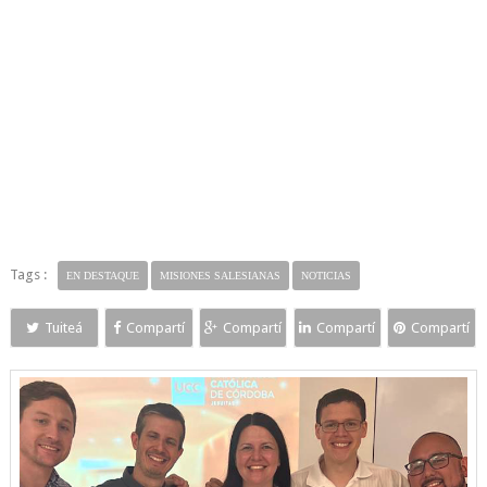
Tags :
EN DESTAQUE
MISIONES SALESIANAS
NOTICIAS
Tuiteá
Compartí
Compartí
Compartí
Compartí