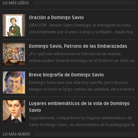
LO MÁS LEÍDO
Oración a Domingo Savio
ORACIÓN Amado Santo Domingo, tu entregaste tu corta
vida totalmente por el amor a Jesús y su Madre. Ayuda hoy
a la juventud para ...
Domingo Savio, Patrono de las Embarazadas
¿Por qué este adolescente es Patrono de las mamás
embarazadas? Estando Domingo en el Oratorio en Turín, un
día le pide a Don Bosco...
Breve biografía de Domingo Savio
Domingo Savio tuvo una vida muy sencilla, pero en poco
tiempo recorrió un largo camino de santidad, obra maestra
del Espíritu Santo y fr...
Lugares emblemáticos de la vida de Domingo
Savio
Seguidamente, compartimos los lugares emblemáticos de
Santo Domingo Savio, «la obra maestra de la pedagogía de
Don Bosco». San Giovann...
LO MÁS NUEVO