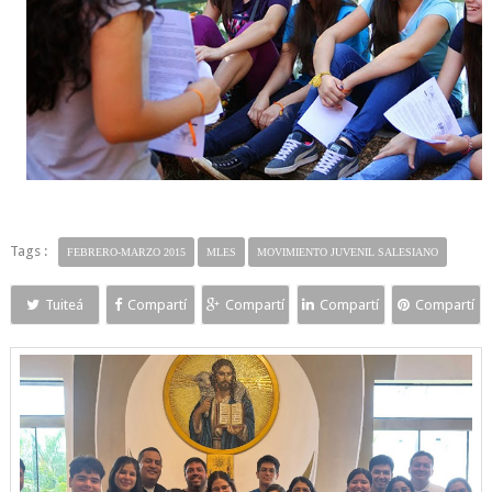
Tags :
FEBRERO-MARZO 2015
MLES
MOVIMIENTO JUVENIL SALESIANO
Tuiteá
Compartí
Compartí
Compartí
Compartí