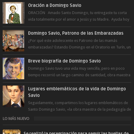
Oración a Domingo Savio
ORACIÓN Amado Santo Domingo, tu entregaste tu corta
vida totalmente por el amor a Jesús y su Madre. Ayuda hoy
a la juventud para ...
Domingo Savio, Patrono de las Embarazadas
¿Por qué este adolescente es Patrono de las mamás
embarazadas? Estando Domingo en el Oratorio en Turín, un
día le pide a Don Bosco...
Breve biografía de Domingo Savio
Domingo Savio tuvo una vida muy sencilla, pero en poco
tiempo recorrió un largo camino de santidad, obra maestra
del Espíritu Santo y fr...
Lugares emblemáticos de la vida de Domingo
Savio
Seguidamente, compartimos los lugares emblemáticos de
Santo Domingo Savio, «la obra maestra de la pedagogía de
Don Bosco». San Giovann...
LO MÁS NUEVO
Se realizó la peregrinación para seguir las huellas de