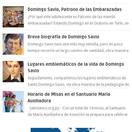
a la juventud para ...
Domingo Savio, Patrono de las Embarazadas
¿Por qué este adolescente es Patrono de las mamás
embarazadas? Estando Domingo en el Oratorio en Turín, un
día le pide a Don Bosco...
Breve biografía de Domingo Savio
Domingo Savio tuvo una vida muy sencilla, pero en poco
tiempo recorrió un largo camino de santidad, obra maestra
del Espíritu Santo y fr...
Lugares emblemáticos de la vida de Domingo
Savio
Seguidamente, compartimos los lugares emblemáticos de
Santo Domingo Savio, «la obra maestra de la pedagogía de
Don Bosco». San Giovann...
Horario de Misas en el Santuario María
Auxiliadora
salesianos.org.py - Con un total de 14 misas, el Santuario
de María Auxiliadora de Asunción se prepara para celebrar
día de su Santa Patr...