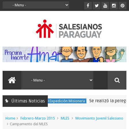
Se realizó la peregrinació
Últimas Noticias
150 Expedición Misionera
Home
Febrero-Marzo 2015
MLES
Movimiento Juvenil Salesiano
Campamento del MLES