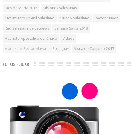
Mes de María 2018
Misiones Salesianas
Movimiento Juvenil Salesiano
Mundo Salesiano
Rector Mayor
Red Salesiana de Escuelas
Semana Santa 2018
Vicariato Apostólico del Chaco
Videos
Videos del Rector Mayor en Paraguay
Visita de Conjunto 2017
FOTOS FLICKR