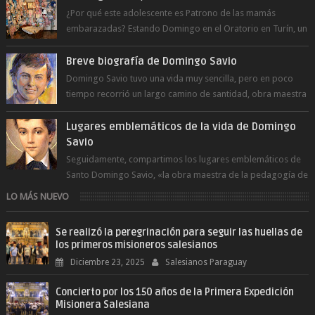
¿Por qué este adolescente es Patrono de las mamás
embarazadas? Estando Domingo en el Oratorio en Turín, un
día le pide a Don Bosco...
Breve biografía de Domingo Savio
Domingo Savio tuvo una vida muy sencilla, pero en poco
tiempo recorrió un largo camino de santidad, obra maestra
del Espíritu Santo y fr...
Lugares emblemáticos de la vida de Domingo
Savio
Seguidamente, compartimos los lugares emblemáticos de
Santo Domingo Savio, «la obra maestra de la pedagogía de
Don Bosco». San Giovann...
LO MÁS NUEVO
Se realizó la peregrinación para seguir las huellas de
los primeros misioneros salesianos
Diciembre 23, 2025
Salesianos Paraguay
Concierto por los 150 años de la Primera Expedición
Misionera Salesiana