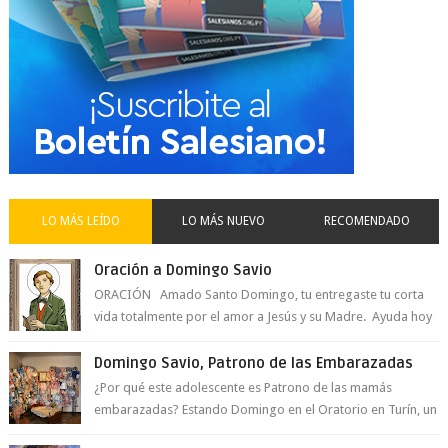
LO MÁS LEÍDO
LO MÁS NUEVO
RECOMENDADO
Oración a Domingo Savio
ORACIÓN Amado Santo Domingo, tu entregaste tu corta
vida totalmente por el amor a Jesús y su Madre. Ayuda hoy
a la juventud para ...
Domingo Savio, Patrono de las Embarazadas
¿Por qué este adolescente es Patrono de las mamás
embarazadas? Estando Domingo en el Oratorio en Turín, un
día le pide a Don Bosco...