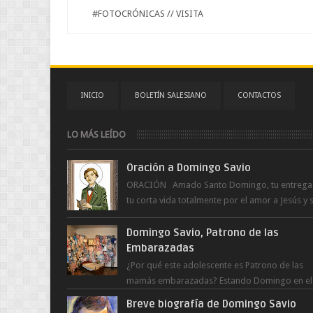
#FOTOCRÓNICAS // VISITA
INICIO
BOLETÍN SALESIANO
CONTACTOS
LO MÁS LEÍDO
Oración a Domingo Savio
ORACIÓN Amado Santo Domingo, tu entrega
tu corta vida totalmente por el amor a Jesús y 
Madre. Ayuda hoy a la juventud para ...
Domingo Savio, Patrono de las
Embarazadas
¿Por qué este adolescente es Patrono de las
mamás embarazadas? Estando Domingo en el
Oratorio en Turín, un día le pide a Don Bosco..
Breve biografía de Domingo Savio