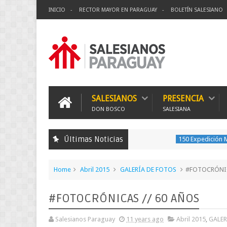
INICIO
RECTOR MAYOR EN PARAGUAY
BOLETÍN SALESIANO
SALESIANOS
PRESENCIA
DON BOSCO
SALESIANA
Últimas Noticias
150 Expedición Misionera
Home
Abril 2015
GALERÍA DE FOTOS
#FOTOCRÓNIC
#FOTOCRÓNICAS // 60 AÑOS
Salesianos Paraguay
11 years ago
Abril 2015
,
GALER