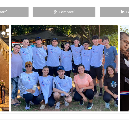
artí
Compartí
C