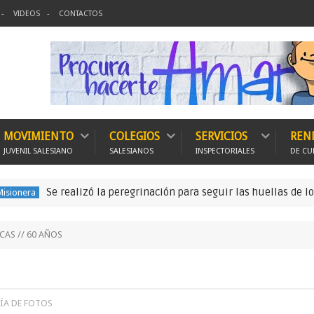
VIDEOS
CONTACTOS
MOVIMIENTO
COLEGIOS
SERVICIOS
REN
JUVENIL SALESIANO
SALESIANOS
INSPECTORIALES
DE CU
Se realizó la peregrinación para seguir las huellas de los prim
AS // 60 AÑOS
ÍA DE FOTOS