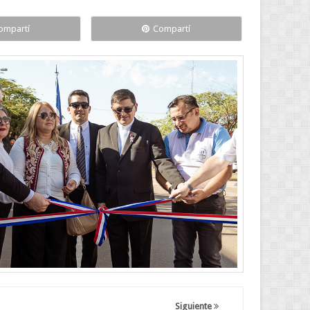
ompartí
Compartí
Siguiente