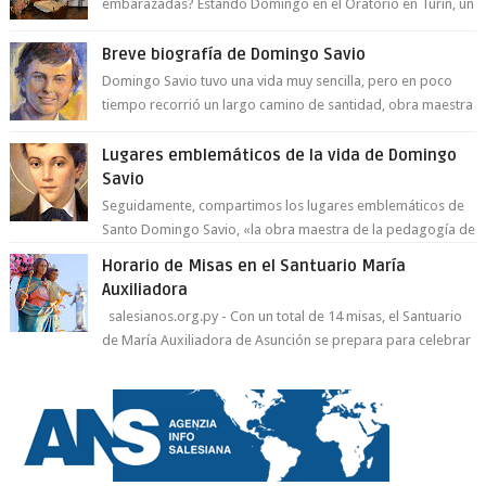
embarazadas? Estando Domingo en el Oratorio en Turín, un
día le pide a Don Bosco...
Breve biografía de Domingo Savio
Domingo Savio tuvo una vida muy sencilla, pero en poco
tiempo recorrió un largo camino de santidad, obra maestra
del Espíritu Santo y fr...
Lugares emblemáticos de la vida de Domingo
Savio
Seguidamente, compartimos los lugares emblemáticos de
Santo Domingo Savio, «la obra maestra de la pedagogía de
Don Bosco». San Giovann...
Horario de Misas en el Santuario María
Auxiliadora
salesianos.org.py - Con un total de 14 misas, el Santuario
de María Auxiliadora de Asunción se prepara para celebrar
día de su Santa Patr...