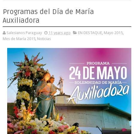
Programas del Día de María
Auxiliadora
Salesianos Paraguay
11 years ago
EN DESTAQUE
,
Mayo 2015
,
Mes de María 2015
,
Noticias