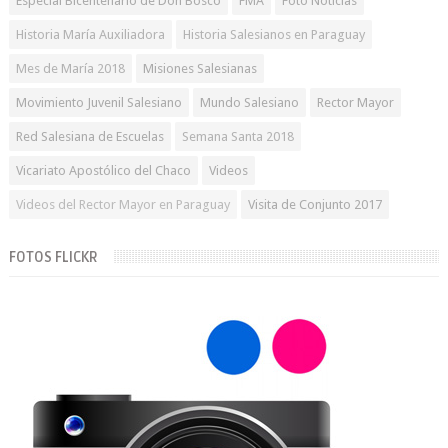
Especial Bicentenario de Don Bosco
FMA
Foto Noticias
Historia María Auxiliadora
Historia Salesianos en Paraguay
Mes de María 2018
Misiones Salesianas
Movimiento Juvenil Salesiano
Mundo Salesiano
Rector Mayor
Red Salesiana de Escuelas
Semana Santa 2018
Vicariato Apostólico del Chaco
Videos
Videos del Rector Mayor en Paraguay
Visita de Conjunto 2017
FOTOS FLICKR