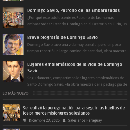
a la juventud para ...
Domingo Savio, Patrono de las Embarazadas
¿Por qué este adolescente es Patrono de las mamás
embarazadas? Estando Domingo en el Oratorio en Turín, un
día le pide a Don Bosco...
Breve biografía de Domingo Savio
Domingo Savio tuvo una vida muy sencilla, pero en poco
tiempo recorrió un largo camino de santidad, obra maestra
del Espíritu Santo y fr...
Lugares emblemáticos de la vida de Domingo
Savio
Seguidamente, compartimos los lugares emblemáticos de
Santo Domingo Savio, «la obra maestra de la pedagogía de
Don Bosco». San Giovann...
LO MÁS NUEVO
Se realizó la peregrinación para seguir las huellas de
los primeros misioneros salesianos
Diciembre 23, 2025
Salesianos Paraguay