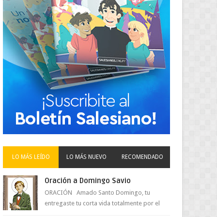
LO MÁS LEÍDO
LO MÁS NUEVO
RECOMENDADO
Oración a Domingo Savio
ORACIÓN Amado Santo Domingo, tu
entregaste tu corta vida totalmente por el
amor a Jesús y su Madre. Ayuda hoy a la