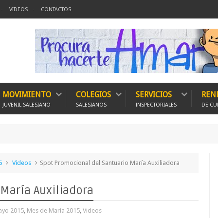
VIDEOS
CONTACTOS
MOVIMIENTO
COLEGIOS
SERVICIOS
REN
JUVENIL SALESIANO
SALESIANOS
INSPECTORIALES
DE CU
5
Videos
Spot Promocional del Santuario María Auxiliadora
María Auxiliadora
yo 2015
,
Mes de María 2015
,
Videos