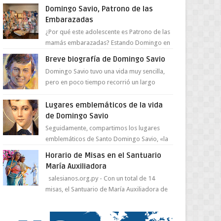
juventud para ...
Domingo Savio, Patrono de las
Embarazadas
¿Por qué este adolescente es Patrono de las
mamás embarazadas? Estando Domingo en
el Oratorio en Turín, un día le pide a Don
Breve biografía de Domingo Savio
Bosco...
Domingo Savio tuvo una vida muy sencilla,
pero en poco tiempo recorrió un largo
camino de santidad, obra maestra del
Espíritu Santo y fr...
Lugares emblemáticos de la vida
de Domingo Savio
Seguidamente, compartimos los lugares
emblemáticos de Santo Domingo Savio, «la
obra maestra de la pedagogía de Don
Horario de Misas en el Santuario
Bosco». San Giovann...
María Auxiliadora
salesianos.org.py - Con un total de 14
misas, el Santuario de María Auxiliadora de
Asunción se prepara para celebrar día de su
Santa Patr...