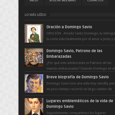
INICIO
BOLETÍN SALESIANO
CONTACTOS
LO MÁS LEÍDO
Oración a Domingo Savio
ORACIÓN Amado Santo Domingo, tu entrega
tu corta vida totalmente por el amor a Jesús y 
Madre. Ayuda hoy a la juventud para ...
Domingo Savio, Patrono de las
Embarazadas
¿Por qué este adolescente es Patrono de las
mamás embarazadas? Estando Domingo en el
Oratorio en Turín, un día le pide a Don Bosco..
Breve biografía de Domingo Savio
Domingo Savio tuvo una vida muy sencilla, pe
en poco tiempo recorrió un largo camino de
santidad, obra maestra del Espíritu Santo y fr..
Lugares emblemáticos de la vida de
Domingo Savio
Seguidamente, compartimos los lugares