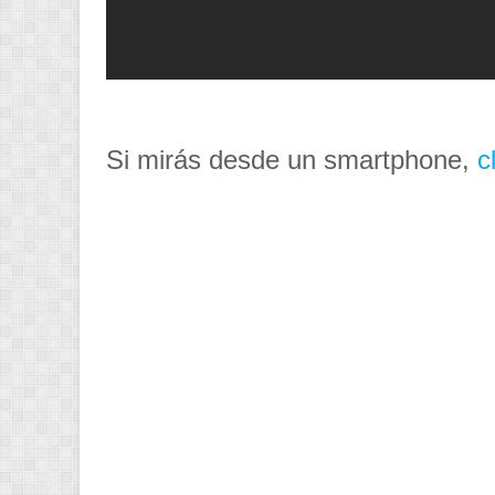
Si mirás desde un smartp
hone,
c