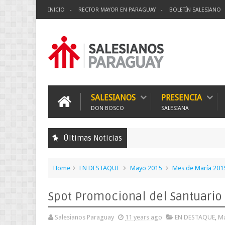
INICIO
RECTOR MAYOR EN PARAGUAY
BOLETÍN SALESIANO
SALESIANOS
PRESENCIA
DON BOSCO
SALESIANA
Últimas Noticias
Home
EN DESTAQUE
Mayo 2015
Mes de María 201
Spot Promocional del Santuario 
Salesianos Paraguay
11 years ago
EN DESTAQUE
,
Ma