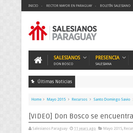
INICIO
RECTOR MAYOR EN PARAGUAY
BOLETÍN SALESIANO
SALESIANOS
PRESENCIA
DON BOSCO
SALESIANA
Últimas Noticias
Home
Mayo 2015
Recursos
Santo Domingo Savio
[VIDEO] Don Bosco se encuentr
Salesianos Paraguay
11 years ago
Mayo 2015
,
Recu