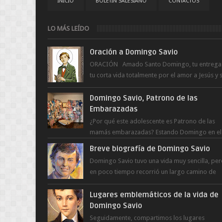
INICIO
BOLETÍN SALESIANO
CONTACTOS
LO MÁS LEÍDO
Oración a Domingo Savio
ORACIÓN Amado Santo Domingo, tu entrega
tu corta vida totalmente por el amor a Jesús y 
Madre. Ayuda hoy a la juventud para ...
Domingo Savio, Patrono de las
Embarazadas
¿Por qué este adolescente es Patrono de las
mamás embarazadas? Estando Domingo en el
Oratorio en Turín, un día le pide a Don Bosco..
Breve biografía de Domingo Savio
Domingo Savio tuvo una vida muy sencilla, pe
en poco tiempo recorrió un largo camino de
santidad, obra maestra del Espíritu Santo y fr..
Lugares emblemáticos de la vida de
Domingo Savio
Seguidamente, compartimos los lugares