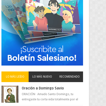
LO MÁS LEÍDO
LO MÁS NUEVO
RECOMENDADO
Oración a Domingo Savio
ORACIÓN Amado Santo Domingo, tu
entregaste tu corta vida totalmente por el
amor a Jesús y su Madre. Ayuda hoy a la