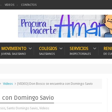
VIDEOS
CONTACTOS
MOVIMIENTO
COLEGIOS
SERVICIOS
REN
JUVENIL SALESIANO
SALESIANOS
INSPECTORIALES
DE CU
Videos
[VIDEO] Don Bosco se encuentra con Domingo Savio
a con Domingo Savio
rsos
,
Santo Domingo Savio
,
Videos