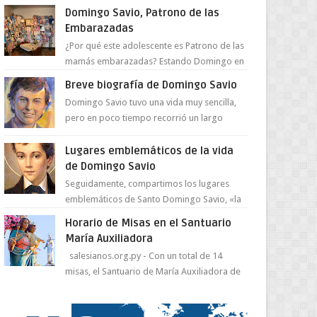
juventud para ...
Domingo Savio, Patrono de las
Embarazadas
¿Por qué este adolescente es Patrono de las
mamás embarazadas? Estando Domingo en
el Oratorio en Turín, un día le pide a Don
Breve biografía de Domingo Savio
Bosco...
Domingo Savio tuvo una vida muy sencilla,
pero en poco tiempo recorrió un largo
camino de santidad, obra maestra del
Espíritu Santo y fr...
Lugares emblemáticos de la vida
de Domingo Savio
Seguidamente, compartimos los lugares
emblemáticos de Santo Domingo Savio, «la
obra maestra de la pedagogía de Don
Horario de Misas en el Santuario
Bosco». San Giovann...
María Auxiliadora
salesianos.org.py - Con un total de 14
misas, el Santuario de María Auxiliadora de
Asunción se prepara para celebrar día de su
Santa Patr...