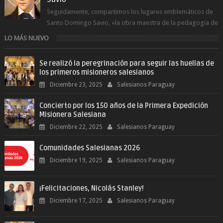
Seguidamente, compartimos los lugares emblemáticos de
Santo Domingo Savio, «la obra maestra de la pedagogía de
Don Bosco». San Giovann...
LO MÁS NUEVO
Se realizó la peregrinación para seguir las huellas de
los primeros misioneros salesianos
Diciembre 23, 2025
Salesianos Paraguay
Concierto por los 150 años de la Primera Expedición
Misionera Salesiana
Diciembre 22, 2025
Salesianos Paraguay
Comunidades Salesianas 2026
Diciembre 19, 2025
Salesianos Paraguay
¡Felicitaciones, Nicolás Stanley!
Diciembre 17, 2025
Salesianos Paraguay