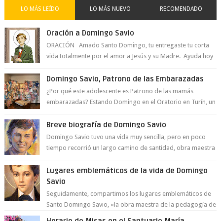
LO MÁS LEÍDO
LO MÁS NUEVO
RECOMENDADO
Oración a Domingo Savio
ORACIÓN Amado Santo Domingo, tu entregaste tu corta
vida totalmente por el amor a Jesús y su Madre. Ayuda hoy
a la juventud para ...
Domingo Savio, Patrono de las Embarazadas
¿Por qué este adolescente es Patrono de las mamás
embarazadas? Estando Domingo en el Oratorio en Turín, un
día le pide a Don Bosco...
Breve biografía de Domingo Savio
Domingo Savio tuvo una vida muy sencilla, pero en poco
tiempo recorrió un largo camino de santidad, obra maestra
del Espíritu Santo y fr...
Lugares emblemáticos de la vida de Domingo
Savio
Seguidamente, compartimos los lugares emblemáticos de
Santo Domingo Savio, «la obra maestra de la pedagogía de
Don Bosco». San Giovann...
Horario de Misas en el Santuario María