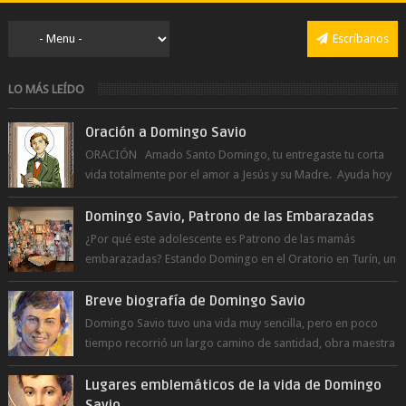
Escríbanos
LO MÁS LEÍDO
Oración a Domingo Savio
ORACIÓN Amado Santo Domingo, tu entregaste tu corta
vida totalmente por el amor a Jesús y su Madre. Ayuda hoy
a la juventud para ...
Domingo Savio, Patrono de las Embarazadas
¿Por qué este adolescente es Patrono de las mamás
embarazadas? Estando Domingo en el Oratorio en Turín, un
día le pide a Don Bosco...
Breve biografía de Domingo Savio
Domingo Savio tuvo una vida muy sencilla, pero en poco
tiempo recorrió un largo camino de santidad, obra maestra
del Espíritu Santo y fr...
Lugares emblemáticos de la vida de Domingo
Savio