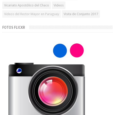
Vicariato Apostólico del Chaco
Videos
Videos del Rector Mayor en Paraguay
Visita de Conjunto 2017
FOTOS FLICKR