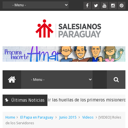
egrinación para seguir las huellas de los primeros misioneros sal
Últimas Noticias
Home
El Papa en Paraguay
Junio 2015
Videos
[VIDEO] Roles
de los Servidores