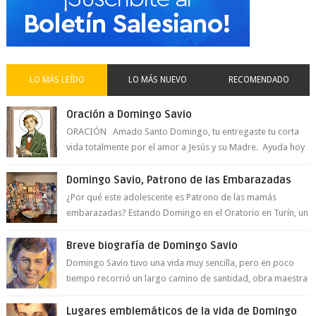
LO MÁS LEÍDO
LO MÁS NUEVO
RECOMENDADO
Oración a Domingo Savio
ORACIÓN Amado Santo Domingo, tu entregaste tu corta
vida totalmente por el amor a Jesús y su Madre. Ayuda hoy
a la juventud para ...
Domingo Savio, Patrono de las Embarazadas
¿Por qué este adolescente es Patrono de las mamás
embarazadas? Estando Domingo en el Oratorio en Turín, un
día le pide a Don Bosco...
Breve biografía de Domingo Savio
Domingo Savio tuvo una vida muy sencilla, pero en poco
tiempo recorrió un largo camino de santidad, obra maestra
del Espíritu Santo y fr...
Lugares emblemáticos de la vida de Domingo