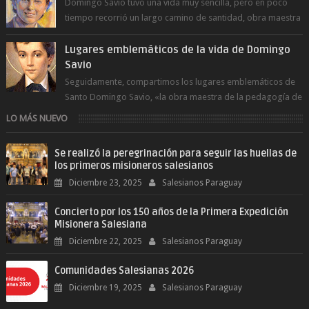
Domingo Savio tuvo una vida muy sencilla, pero en poco
tiempo recorrió un largo camino de santidad, obra maestra
del Espíritu Santo y fr...
Lugares emblemáticos de la vida de Domingo
Savio
Seguidamente, compartimos los lugares emblemáticos de
Santo Domingo Savio, «la obra maestra de la pedagogía de
Don Bosco». San Giovann...
LO MÁS NUEVO
Se realizó la peregrinación para seguir las huellas de
los primeros misioneros salesianos
Diciembre 23, 2025
Salesianos Paraguay
Concierto por los 150 años de la Primera Expedición
Misionera Salesiana
Diciembre 22, 2025
Salesianos Paraguay
Comunidades Salesianas 2026
Diciembre 19, 2025
Salesianos Paraguay