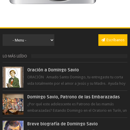
Escríbanos
LO MÁS LEÍDO
Oración a Domingo Savio
ORACIÓN Amado Santo Domingo, tu entregaste tu corta
vida totalmente por el amor a Jesús y su Madre. Ayuda hoy
a la juventud para ...
Domingo Savio, Patrono de las Embarazadas
¿Por qué este adolescente es Patrono de las mamás
embarazadas? Estando Domingo en el Oratorio en Turín, un
día le pide a Don Bosco...
Breve biografía de Domingo Savio