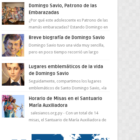
juventud para ...
Domingo Savio, Patrono de las
Embarazadas
¿Por qué este adolescente es Patrono de las
mamás embarazadas? Estando Domingo en
el Oratorio en Turín, un día le pide a Don
Breve biografía de Domingo Savio
Bosco...
Domingo Savio tuvo una vida muy sencilla,
pero en poco tiempo recorrió un largo
camino de santidad, obra maestra del
Espíritu Santo y fr...
Lugares emblemáticos de la vida
de Domingo Savio
Seguidamente, compartimos los lugares
emblemáticos de Santo Domingo Savio, «la
obra maestra de la pedagogía de Don
Horario de Misas en el Santuario
Bosco». San Giovann...
María Auxiliadora
salesianos.org.py - Con un total de 14
misas, el Santuario de María Auxiliadora de
Asunción se prepara para celebrar día de su
Santa Patr...