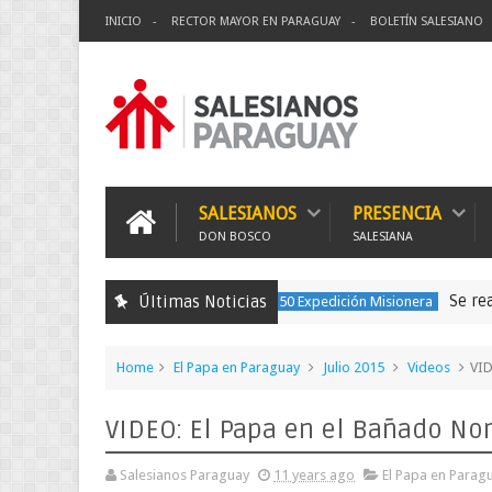
INICIO
RECTOR MAYOR EN PARAGUAY
BOLETÍN SALESIANO
SALESIANOS
PRESENCIA
DON BOSCO
SALESIANA
Se realizó la p
Últimas Noticias
150 Expedición Misionera
Home
El Papa en Paraguay
Julio 2015
Videos
VID
VIDEO: El Papa en el Bañado No
Salesianos Paraguay
11 years ago
El Papa en Parag