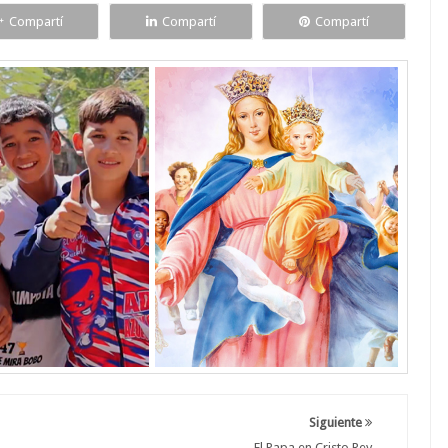
Compartí
Compartí
Compartí
Siguiente
El Papa en Cristo Rey