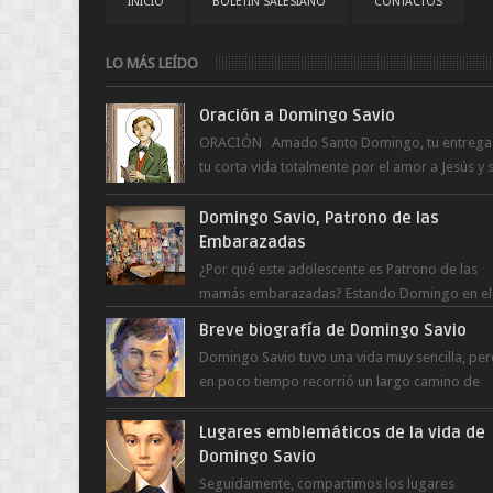
INICIO
BOLETÍN SALESIANO
CONTACTOS
LO MÁS LEÍDO
Oración a Domingo Savio
ORACIÓN Amado Santo Domingo, tu entrega
tu corta vida totalmente por el amor a Jesús y 
Madre. Ayuda hoy a la juventud para ...
Domingo Savio, Patrono de las
Embarazadas
¿Por qué este adolescente es Patrono de las
mamás embarazadas? Estando Domingo en el
Oratorio en Turín, un día le pide a Don Bosco..
Breve biografía de Domingo Savio
Domingo Savio tuvo una vida muy sencilla, pe
en poco tiempo recorrió un largo camino de
santidad, obra maestra del Espíritu Santo y fr..
Lugares emblemáticos de la vida de
Domingo Savio
Seguidamente, compartimos los lugares