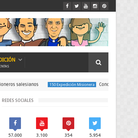
DICIÓN
ENTAS
alesianos
Concierto por los 150 años 
150 Expedición Misionera
REDES SOCIALES
57.000
3.100
354
5.954