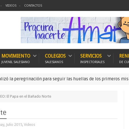
VIDEOS
CONTACTOS
MOVIMIENTO
COLEGIOS
SERVICIOS
REN
JUVENIL SALESIANO
SALESIANOS
INSPECTORIALES
DE CU
eregrinación para seguir las huellas de los primeros misioneros s
EO: El Papa en el Bañado Norte
rte
uay
,
Julio 2015
,
Videos