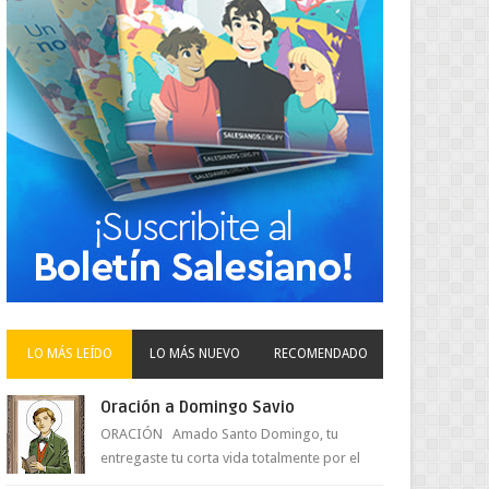
LO MÁS LEÍDO
LO MÁS NUEVO
RECOMENDADO
Oración a Domingo Savio
ORACIÓN Amado Santo Domingo, tu
entregaste tu corta vida totalmente por el
amor a Jesús y su Madre. Ayuda hoy a la