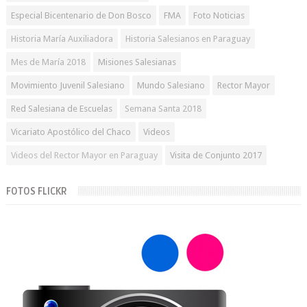
Especial Bicentenario de Don Bosco
FMA
Foto Noticias
Historia María Auxiliadora
Historia Salesianos en Paraguay
Mes de María 2018
Misiones Salesianas
Movimiento Juvenil Salesiano
Mundo Salesiano
Rector Mayor
Red Salesiana de Escuelas
Semana Santa 2018
Vicariato Apostólico del Chaco
Videos
Videos del Rector Mayor en Paraguay
Visita de Conjunto 2017
FOTOS FLICKR