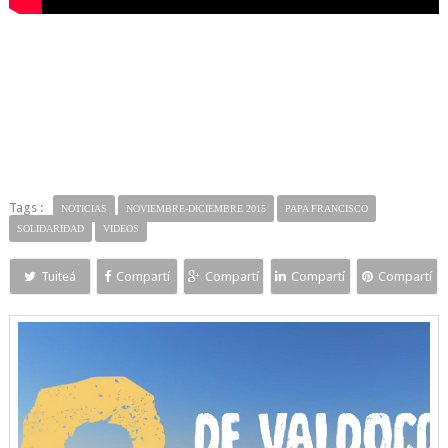
Tags :
NOTICIAS
NOVIEMBRE-DICIEMBRE 2015
PAPA FRANCISCO
SOLIDARIDAD
VIDEOS
Tuiteá
Compartí
Compartí
Compartí
Compartí