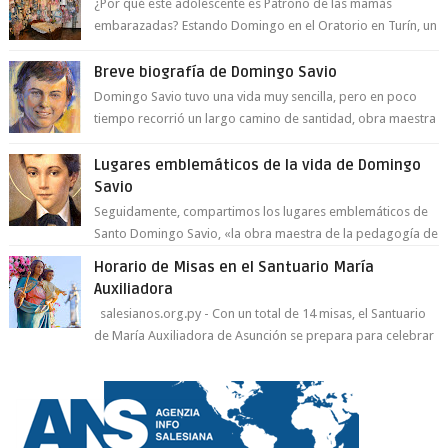
¿Por qué este adolescente es Patrono de las mamás
embarazadas? Estando Domingo en el Oratorio en Turín, un
día le pide a Don Bosco...
Breve biografía de Domingo Savio
Domingo Savio tuvo una vida muy sencilla, pero en poco
tiempo recorrió un largo camino de santidad, obra maestra
del Espíritu Santo y fr...
Lugares emblemáticos de la vida de Domingo
Savio
Seguidamente, compartimos los lugares emblemáticos de
Santo Domingo Savio, «la obra maestra de la pedagogía de
Don Bosco». San Giovann...
Horario de Misas en el Santuario María
Auxiliadora
salesianos.org.py - Con un total de 14 misas, el Santuario
de María Auxiliadora de Asunción se prepara para celebrar
día de su Santa Patr...