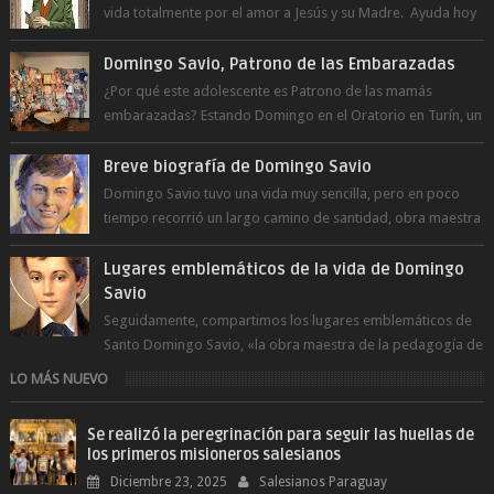
vida totalmente por el amor a Jesús y su Madre. Ayuda hoy
a la juventud para ...
Domingo Savio, Patrono de las Embarazadas
¿Por qué este adolescente es Patrono de las mamás
embarazadas? Estando Domingo en el Oratorio en Turín, un
día le pide a Don Bosco...
Breve biografía de Domingo Savio
Domingo Savio tuvo una vida muy sencilla, pero en poco
tiempo recorrió un largo camino de santidad, obra maestra
del Espíritu Santo y fr...
Lugares emblemáticos de la vida de Domingo
Savio
Seguidamente, compartimos los lugares emblemáticos de
Santo Domingo Savio, «la obra maestra de la pedagogía de
Don Bosco». San Giovann...
LO MÁS NUEVO
Se realizó la peregrinación para seguir las huellas de
los primeros misioneros salesianos
Diciembre 23, 2025
Salesianos Paraguay