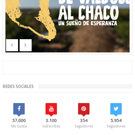
REDES SOCIALES
57.000
3.100
354
5.954
Me Gusta
Subscribes
Seguidores
Seguidores