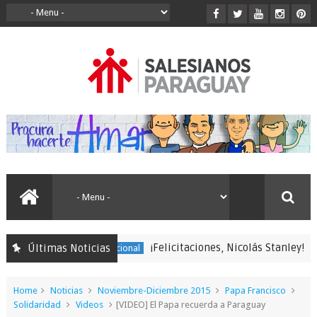
¡Felicitaciones, Nicolás Stanley!
Últimas Noticias
Animación Vocacional
EN
Home
Noticias
Noviembre-Diciembre 2015
Papa Francisco
Solidaridad
Videos
[VIDEO] El Papa recuerda a Paraguay