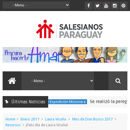
Se realizó la peregrinación
Últimas Noticias
150 Expedición Misionera
Home
Enero 2017
Laura Vicuña
Mes de Don Bosco 2017
Recursos
¡Feliz día de Laura Vicuña!