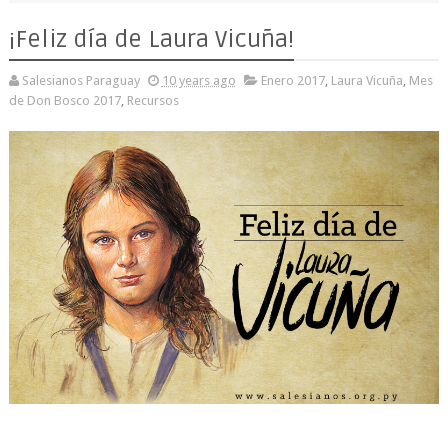
¡Feliz día de Laura Vicuña!
Salesianos Paraguay
10 years ago
Enero 2017
,
Laura Vicuña
,
Mes
de Don Bosco 2017
,
Recursos