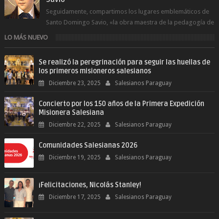
Seguidamente, compartimos los lugares emblemáticos de
Santo Domingo Savio, «la obra maestra de la pedagogía de
Don Bosco». San Giovann...
LO MÁS NUEVO
Se realizó la peregrinación para seguir las huellas de
los primeros misioneros salesianos
Diciembre 23, 2025
Salesianos Paraguay
Concierto por los 150 años de la Primera Expedición
Misionera Salesiana
Diciembre 22, 2025
Salesianos Paraguay
Comunidades Salesianas 2026
Diciembre 19, 2025
Salesianos Paraguay
¡Felicitaciones, Nicolás Stanley!
Diciembre 17, 2025
Salesianos Paraguay