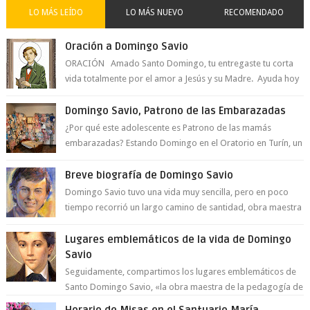
LO MÁS LEÍDO
LO MÁS NUEVO
RECOMENDADO
Oración a Domingo Savio
ORACIÓN Amado Santo Domingo, tu entregaste tu corta
vida totalmente por el amor a Jesús y su Madre. Ayuda hoy
a la juventud para ...
Domingo Savio, Patrono de las Embarazadas
¿Por qué este adolescente es Patrono de las mamás
embarazadas? Estando Domingo en el Oratorio en Turín, un
día le pide a Don Bosco...
Breve biografía de Domingo Savio
Domingo Savio tuvo una vida muy sencilla, pero en poco
tiempo recorrió un largo camino de santidad, obra maestra
del Espíritu Santo y fr...
Lugares emblemáticos de la vida de Domingo
Savio
Seguidamente, compartimos los lugares emblemáticos de
Santo Domingo Savio, «la obra maestra de la pedagogía de
Don Bosco». San Giovann...