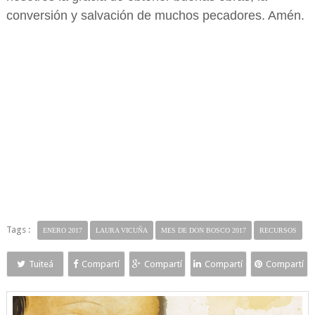
conversión y salvación de muchos pecadores. Amén.
Tags :
ENERO 2017
LAURA VICUÑA
MES DE DON BOSCO 2017
RECURSOS
Tuiteá
Compartí
Compartí
Compartí
Compartí