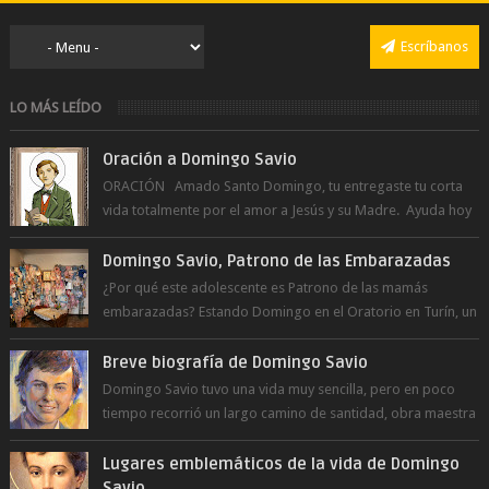
Escríbanos
LO MÁS LEÍDO
Oración a Domingo Savio
ORACIÓN Amado Santo Domingo, tu entregaste tu corta
vida totalmente por el amor a Jesús y su Madre. Ayuda hoy
a la juventud para ...
Domingo Savio, Patrono de las Embarazadas
¿Por qué este adolescente es Patrono de las mamás
embarazadas? Estando Domingo en el Oratorio en Turín, un
día le pide a Don Bosco...
Breve biografía de Domingo Savio
Domingo Savio tuvo una vida muy sencilla, pero en poco
tiempo recorrió un largo camino de santidad, obra maestra
del Espíritu Santo y fr...
Lugares emblemáticos de la vida de Domingo
Savio