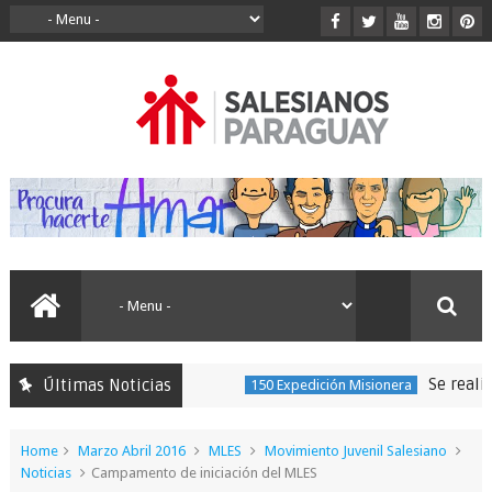
Se realizó la
Últimas Noticias
150 Expedición Misionera
Home
Marzo Abril 2016
MLES
Movimiento Juvenil Salesiano
Noticias
Campamento de iniciación del MLES