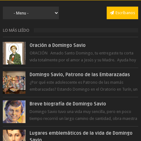
Escríbanos
LO MÁS LEÍDO
Oración a Domingo Savio
ORACIÓN Amado Santo Domingo, tu entregaste tu corta
vida totalmente por el amor a Jesús y su Madre. Ayuda hoy
a la juventud para ...
Domingo Savio, Patrono de las Embarazadas
¿Por qué este adolescente es Patrono de las mamás
embarazadas? Estando Domingo en el Oratorio en Turín, un
día le pide a Don Bosco...
Breve biografía de Domingo Savio
Domingo Savio tuvo una vida muy sencilla, pero en poco
tiempo recorrió un largo camino de santidad, obra maestra
del Espíritu Santo y fr...
Lugares emblemáticos de la vida de Domingo
Savio