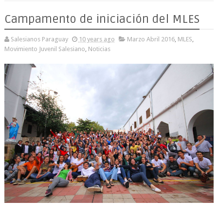
Campamento de iniciación del MLES
Salesianos Paraguay
10 years ago
Marzo Abril 2016
,
MLES
,
Movimiento Juvenil Salesiano
,
Noticias