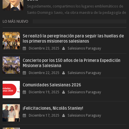
Seguidamente, compartimos los lugares emblemáticos de
Santo Domingo Savio, «la obra maestra de la pedagogía de
Don Bosco». San Giovann...
LO MÁS NUEVO
Se realizó la peregrinación para seguir las huellas de
los primeros misioneros salesianos
Diciembre 23, 2025
Salesianos Paraguay
Concierto por los 150 años de la Primera Expedición
Misionera Salesiana
Diciembre 22, 2025
Salesianos Paraguay
Comunidades Salesianas 2026
Diciembre 19, 2025
Salesianos Paraguay
¡Felicitaciones, Nicolás Stanley!
Diciembre 17, 2025
Salesianos Paraguay