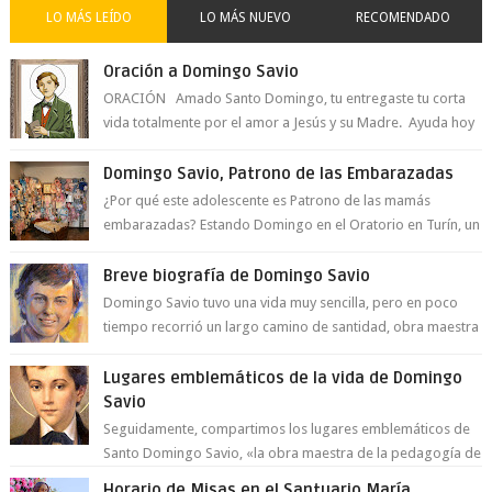
LO MÁS LEÍDO
LO MÁS NUEVO
RECOMENDADO
Oración a Domingo Savio
ORACIÓN Amado Santo Domingo, tu entregaste tu corta
vida totalmente por el amor a Jesús y su Madre. Ayuda hoy
a la juventud para ...
Domingo Savio, Patrono de las Embarazadas
¿Por qué este adolescente es Patrono de las mamás
embarazadas? Estando Domingo en el Oratorio en Turín, un
día le pide a Don Bosco...
Breve biografía de Domingo Savio
Domingo Savio tuvo una vida muy sencilla, pero en poco
tiempo recorrió un largo camino de santidad, obra maestra
del Espíritu Santo y fr...
Lugares emblemáticos de la vida de Domingo
Savio
Seguidamente, compartimos los lugares emblemáticos de
Santo Domingo Savio, «la obra maestra de la pedagogía de
Don Bosco». San Giovann...
Horario de Misas en el Santuario María