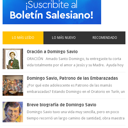
LO MÁS LEÍDO
LO MÁS NUEVO
RECOMENDADO
Oración a Domingo Savio
ORACIÓN Amado Santo Domingo, tu entregaste tu corta
vida totalmente por el amor a Jesús y su Madre. Ayuda hoy
a la juventud para ...
Domingo Savio, Patrono de las Embarazadas
¿Por qué este adolescente es Patrono de las mamás
embarazadas? Estando Domingo en el Oratorio en Turín, un
día le pide a Don Bosco...
Breve biografía de Domingo Savio
Domingo Savio tuvo una vida muy sencilla, pero en poco
tiempo recorrió un largo camino de santidad, obra maestra
del Espíritu Santo y fr...