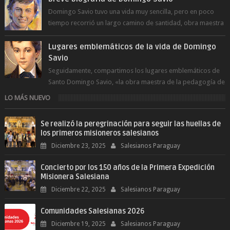
Domingo Savio tuvo una vida muy sencilla, pero en poco
tiempo recorrió un largo camino de santidad, obra maestra
del Espíritu Santo y fr...
Lugares emblemáticos de la vida de Domingo
Savio
Seguidamente, compartimos los lugares emblemáticos de
Santo Domingo Savio, «la obra maestra de la pedagogía de
Don Bosco». San Giovann...
LO MÁS NUEVO
Se realizó la peregrinación para seguir las huellas de
los primeros misioneros salesianos
Diciembre 23, 2025
Salesianos Paraguay
Concierto por los 150 años de la Primera Expedición
Misionera Salesiana
Diciembre 22, 2025
Salesianos Paraguay
Comunidades Salesianas 2026
Diciembre 19, 2025
Salesianos Paraguay