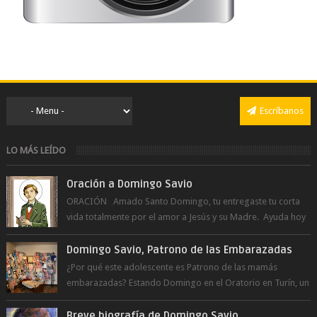
Escríbanos
LO MÁS LEÍDO
Oración a Domingo Savio
ORACIÓN Amado Santo Domingo, tu entregaste tu corta
vida totalmente por el amor a Jesús y su Madre. Ayuda hoy
a la juventud para ...
Domingo Savio, Patrono de las Embarazadas
¿Por qué este adolescente es Patrono de las mamás
embarazadas? Estando Domingo en el Oratorio en Turín, un
día le pide a Don Bosco...
Breve biografía de Domingo Savio