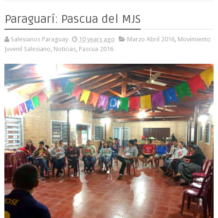
Paraguarí: Pascua del MJS
Salesianos Paraguay
10 years ago
Marzo Abril 2016
,
Movimiento
Juvenil Salesiano
,
Noticias
,
Pascua 2016