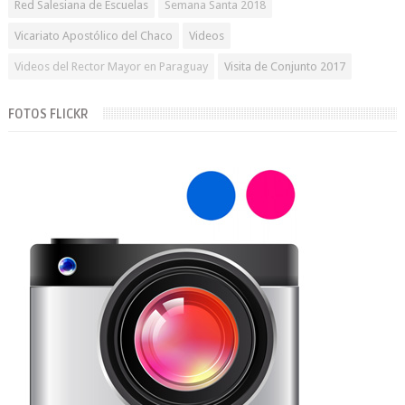
Red Salesiana de Escuelas
Semana Santa 2018
Vicariato Apostólico del Chaco
Videos
Videos del Rector Mayor en Paraguay
Visita de Conjunto 2017
FOTOS FLICKR