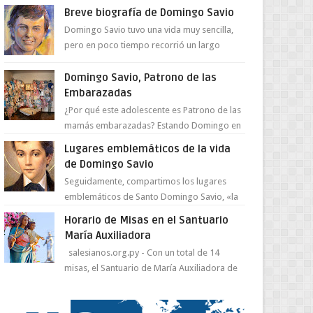
juventud para ...
Breve biografía de Domingo Savio
Domingo Savio tuvo una vida muy sencilla,
pero en poco tiempo recorrió un largo
camino de santidad, obra maestra del
Espíritu Santo y fr...
Domingo Savio, Patrono de las
Embarazadas
¿Por qué este adolescente es Patrono de las
mamás embarazadas? Estando Domingo en
el Oratorio en Turín, un día le pide a Don
Lugares emblemáticos de la vida
Bosco...
de Domingo Savio
Seguidamente, compartimos los lugares
emblemáticos de Santo Domingo Savio, «la
obra maestra de la pedagogía de Don
Horario de Misas en el Santuario
Bosco». San Giovann...
María Auxiliadora
salesianos.org.py - Con un total de 14
misas, el Santuario de María Auxiliadora de
Asunción se prepara para celebrar día de su
Santa Patr...