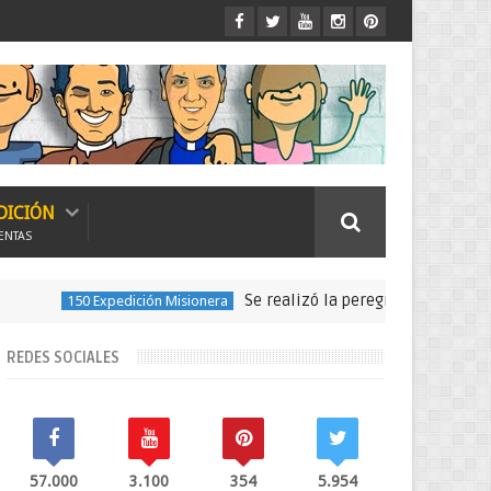
DICIÓN
ENTAS
Se realizó la peregrinación para seguir las huell
dición Misionera
REDES SOCIALES
57.000
3.100
354
5.954