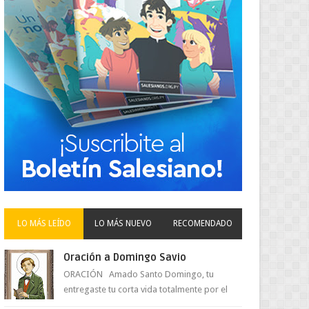
LO MÁS LEÍDO
LO MÁS NUEVO
RECOMENDADO
Oración a Domingo Savio
ORACIÓN Amado Santo Domingo, tu
entregaste tu corta vida totalmente por el
amor a Jesús y su Madre. Ayuda hoy a la