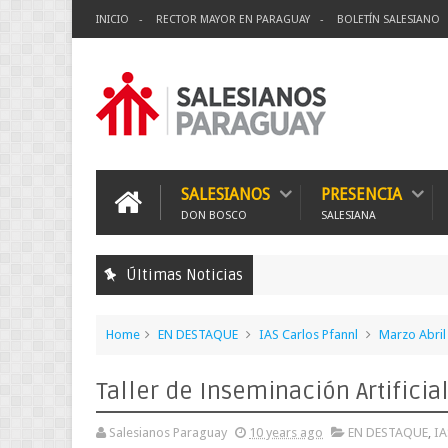
INICIO
RECTOR MAYOR EN PARAGUAY
BOLETÍN SALESIANO
SALESIANOS
PRESENCIA
DON BOSCO
SALESIANA
Últimas Noticias
Home
EN DESTAQUE
IAS Carlos Pfannl
Marzo Abril
Taller de Inseminación Artificia
Salesianos Paraguay
10 years ago
EN DESTAQUE
,
IA