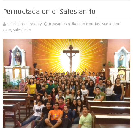
Pernoctada en el Salesianito
Salesianos Paraguay
10 years ago
Foto Noticias
,
Marzo Abril
2016
,
Salesianito