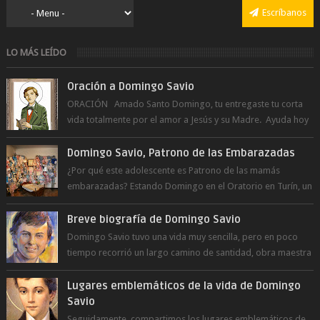
Escríbanos
LO MÁS LEÍDO
Oración a Domingo Savio
ORACIÓN Amado Santo Domingo, tu entregaste tu corta
vida totalmente por el amor a Jesús y su Madre. Ayuda hoy
a la juventud para ...
Domingo Savio, Patrono de las Embarazadas
¿Por qué este adolescente es Patrono de las mamás
embarazadas? Estando Domingo en el Oratorio en Turín, un
día le pide a Don Bosco...
Breve biografía de Domingo Savio
Domingo Savio tuvo una vida muy sencilla, pero en poco
tiempo recorrió un largo camino de santidad, obra maestra
del Espíritu Santo y fr...
Lugares emblemáticos de la vida de Domingo
Savio
Seguidamente, compartimos los lugares emblemáticos de