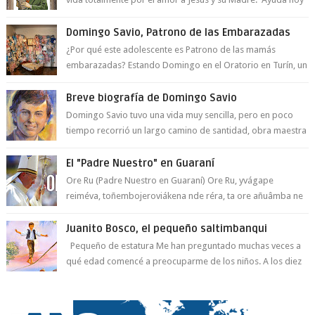
a la juventud para ...
Domingo Savio, Patrono de las Embarazadas
¿Por qué este adolescente es Patrono de las mamás
embarazadas? Estando Domingo en el Oratorio en Turín, un
día le pide a Don Bosco...
Breve biografía de Domingo Savio
Domingo Savio tuvo una vida muy sencilla, pero en poco
tiempo recorrió un largo camino de santidad, obra maestra
del Espíritu Santo y fr...
El "Padre Nuestro" en Guaraní
Ore Ru (Padre Nuestro en Guaraní) Ore Ru, yvágape
reiméva, toñembojeroviákena nde réra, ta ore añuâmba ne
mborayhu, tojejap...
Juanito Bosco, el pequeño saltimbanqui
Pequeño de estatura Me han preguntado muchas veces a
qué edad comencé a preocuparme de los niños. A los diez
años hacía lo que era compati...