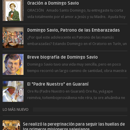
Oración a Domingo Savio
ORACIÓN Amado Santo Domingo, tu entregaste tu corta
vida totalmente por el amor a Jesús y su Madre. Ayuda hoy
a la juventud para ...
Domingo Savio, Patrono de las Embarazadas
¿Por qué este adolescente es Patrono de las mamás
embarazadas? Estando Domingo en el Oratorio en Turín, un
día le pide a Don Bosco...
Breve biografía de Domingo Savio
Domingo Savio tuvo una vida muy sencilla, pero en poco
tiempo recorrió un largo camino de santidad, obra maestra
del Espíritu Santo y fr...
El "Padre Nuestro" en Guaraní
Ore Ru (Padre Nuestro en Guaraní) Ore Ru, yvágape
reiméva, toñembojeroviákena nde réra, ta ore añuâmba ne
mborayhu, tojejap...
LO MÁS NUEVO
Se realizó la peregrinación para seguir las huellas de
los primeros misioneros salesianos