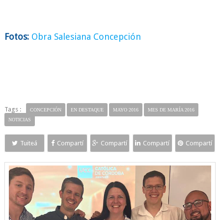
Fotos:
Obra Salesiana Concepción
Tags :
CONCEPCIÓN
EN DESTAQUE
MAYO 2016
MES DE MARÍA 2016
NOTICIAS
Tuiteá
Compartí
Compartí
Compartí
Compartí