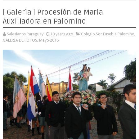
| Galería | Procesión de María
Auxiliadora en Palomino
Salesianos Paraguay
10 years ago
Colegio Sor Eusebia Palomino
,
GALERÍA DE FOTOS
,
Mayo 2016