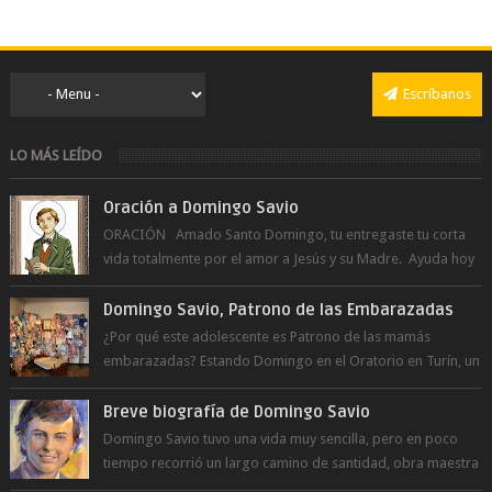
Escríbanos
LO MÁS LEÍDO
Oración a Domingo Savio
ORACIÓN Amado Santo Domingo, tu entregaste tu corta
vida totalmente por el amor a Jesús y su Madre. Ayuda hoy
a la juventud para ...
Domingo Savio, Patrono de las Embarazadas
¿Por qué este adolescente es Patrono de las mamás
embarazadas? Estando Domingo en el Oratorio en Turín, un
día le pide a Don Bosco...
Breve biografía de Domingo Savio
Domingo Savio tuvo una vida muy sencilla, pero en poco
tiempo recorrió un largo camino de santidad, obra maestra
del Espíritu Santo y fr...