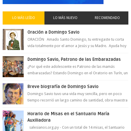
LO MÁS LEÍDO
LO MÁS NUEVO
RECOMENDADO
Oración a Domingo Savio
ORACIÓN Amado Santo Domingo, tu entregaste tu corta
vida totalmente por el amor a Jesús y su Madre. Ayuda hoy
a la juventud para ...
Domingo Savio, Patrono de las Embarazadas
¿Por qué este adolescente es Patrono de las mamás
embarazadas? Estando Domingo en el Oratorio en Turín, un
día le pide a Don Bosco...
Breve biografía de Domingo Savio
Domingo Savio tuvo una vida muy sencilla, pero en poco
tiempo recorrió un largo camino de santidad, obra maestra
del Espíritu Santo y fr...
Horario de Misas en el Santuario María
Auxiliadora
salesianos.org.py - Con un total de 14 misas, el Santuario