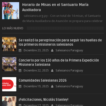
Horario de Misas en el Santuario María
Auxiliadora
salesianos.org.py - Con un total de 14 misas, el Santuario
de María Auxiliadora de Asunción se prepara para celebrar
día de su Santa Patr...
LO MÁS NUEVO
Se realizó la peregrinación para seguir las huellas de
los primeros misioneros salesianos
Diciembre 23, 2025
Salesianos Paraguay
Concierto por los 150 años de la Primera Expedición
Misionera Salesiana
Diciembre 22, 2025
Salesianos Paraguay
Comunidades Salesianas 2026
Diciembre 19, 2025
Salesianos Paraguay
¡Felicitaciones, Nicolás Stanley!
Diciembre 17, 2025
Salesianos Paraguay