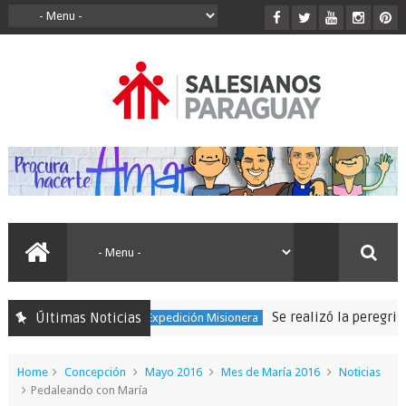
Se realizó la peregrinación pa
Últimas Noticias
150 Expedición Misionera
Home
Concepción
Mayo 2016
Mes de María 2016
Noticias
Pedaleando con María