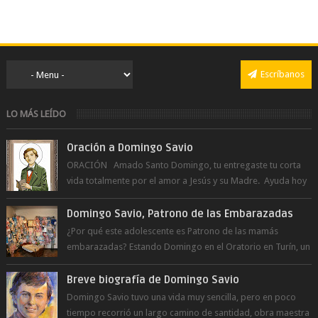
Escríbanos
LO MÁS LEÍDO
Oración a Domingo Savio
ORACIÓN Amado Santo Domingo, tu entregaste tu corta
vida totalmente por el amor a Jesús y su Madre. Ayuda hoy
a la juventud para ...
Domingo Savio, Patrono de las Embarazadas
¿Por qué este adolescente es Patrono de las mamás
embarazadas? Estando Domingo en el Oratorio en Turín, un
día le pide a Don Bosco...
Breve biografía de Domingo Savio
Domingo Savio tuvo una vida muy sencilla, pero en poco
tiempo recorrió un largo camino de santidad, obra maestra