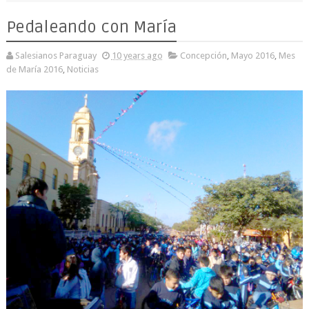
Pedaleando con María
Salesianos Paraguay
10 years ago
Concepción
,
Mayo 2016
,
Mes
de María 2016
,
Noticias