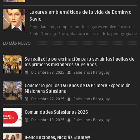
del Espíritu Santo y fr...
Lugares emblemáticos de la vida de Domingo
Savio
Seguidamente, compartimos los lugares emblemáticos de
Santo Domingo Savio, «la obra maestra de la pedagogía de
Don Bosco». San Giovann...
LO MÁS NUEVO
Se realizó la peregrinación para seguir las huellas de
los primeros misioneros salesianos
Diciembre 23, 2025
Salesianos Paraguay
Concierto por los 150 años de la Primera Expedición
Misionera Salesiana
Diciembre 22, 2025
Salesianos Paraguay
Comunidades Salesianas 2026
Diciembre 19, 2025
Salesianos Paraguay
¡Felicitaciones, Nicolás Stanley!