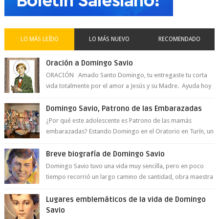
LO MÁS LEÍDO
LO MÁS NUEVO
RECOMENDADO
Oración a Domingo Savio
ORACIÓN Amado Santo Domingo, tu entregaste tu corta
vida totalmente por el amor a Jesús y su Madre. Ayuda hoy
a la juventud para ...
Domingo Savio, Patrono de las Embarazadas
¿Por qué este adolescente es Patrono de las mamás
embarazadas? Estando Domingo en el Oratorio en Turín, un
día le pide a Don Bosco...
Breve biografía de Domingo Savio
Domingo Savio tuvo una vida muy sencilla, pero en poco
tiempo recorrió un largo camino de santidad, obra maestra
del Espíritu Santo y fr...
Lugares emblemáticos de la vida de Domingo
Savio