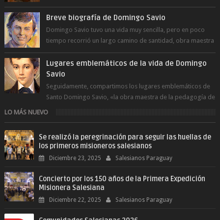
día le pide a Don Bosco...
Breve biografía de Domingo Savio
Domingo Savio tuvo una vida muy sencilla, pero en poco
tiempo recorrió un largo camino de santidad, obra maestra
del Espíritu Santo y fr...
Lugares emblemáticos de la vida de Domingo
Savio
Seguidamente, compartimos los lugares emblemáticos de
Santo Domingo Savio, «la obra maestra de la pedagogía de
Don Bosco». San Giovann...
LO MÁS NUEVO
Se realizó la peregrinación para seguir las huellas de
los primeros misioneros salesianos
Diciembre 23, 2025
Salesianos Paraguay
Concierto por los 150 años de la Primera Expedición
Misionera Salesiana
Diciembre 22, 2025
Salesianos Paraguay