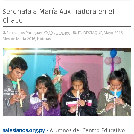
Serenata a María Auxiliadora en el
Chaco
Salesianos Paraguay
10 years ago
EN DESTAQUE
,
Mayo 2016
,
Mes de María 2016
,
Noticias
salesianos.org.py -
Alumnos del Centro Educativo