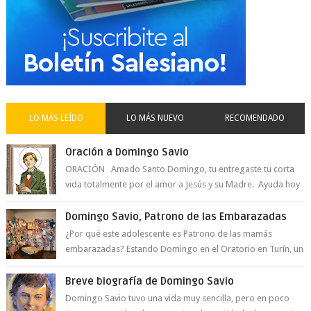
LO MÁS LEÍDO
LO MÁS NUEVO
RECOMENDADO
Oración a Domingo Savio
ORACIÓN Amado Santo Domingo, tu entregaste tu corta
vida totalmente por el amor a Jesús y su Madre. Ayuda hoy
a la juventud para ...
Domingo Savio, Patrono de las Embarazadas
¿Por qué este adolescente es Patrono de las mamás
embarazadas? Estando Domingo en el Oratorio en Turín, un
día le pide a Don Bosco...
Breve biografía de Domingo Savio
Domingo Savio tuvo una vida muy sencilla, pero en poco