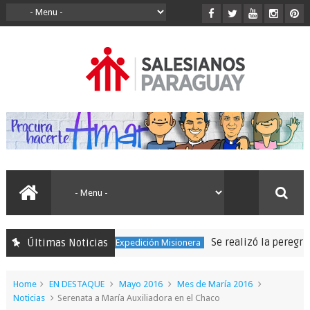
Se realizó la peregrinación 
Últimas Noticias
150 Expedición Misionera
Home
EN DESTAQUE
Mayo 2016
Mes de María 2016
Noticias
Serenata a María Auxiliadora en el Chaco