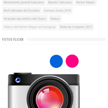
Movimiento Juvenil Salesiano
Mundo Salesiano
Rector Mayor
Red Salesiana de Escuelas
Semana Santa 2018
Vicariato Apostólico del Chaco
Videos
Videos del Rector Mayor en Paraguay
Visita de Conjunto 2017
FOTOS FLICKR