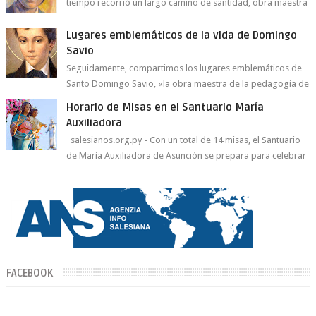
tiempo recorrió un largo camino de santidad, obra maestra
del Espíritu Santo y fr...
Lugares emblemáticos de la vida de Domingo
Savio
Seguidamente, compartimos los lugares emblemáticos de
Santo Domingo Savio, «la obra maestra de la pedagogía de
Don Bosco». San Giovann...
Horario de Misas en el Santuario María
Auxiliadora
salesianos.org.py - Con un total de 14 misas, el Santuario
de María Auxiliadora de Asunción se prepara para celebrar
día de su Santa Patr...
FACEBOOK