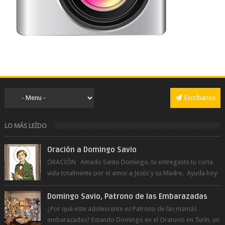
Escríbanos
LO MÁS LEÍDO
Oración a Domingo Savio
ORACIÓN Amado Santo Domingo, tu entregaste tu corta
vida totalmente por el amor a Jesús y su Madre. Ayuda hoy
a la juventud para ...
Domingo Savio, Patrono de las Embarazadas
¿Por qué este adolescente es Patrono de las mamás
embarazadas? Estando Domingo en el Oratorio en Turín, un