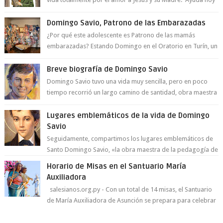
a la juventud para ...
Domingo Savio, Patrono de las Embarazadas
¿Por qué este adolescente es Patrono de las mamás
embarazadas? Estando Domingo en el Oratorio en Turín, un
día le pide a Don Bosco...
Breve biografía de Domingo Savio
Domingo Savio tuvo una vida muy sencilla, pero en poco
tiempo recorrió un largo camino de santidad, obra maestra
del Espíritu Santo y fr...
Lugares emblemáticos de la vida de Domingo
Savio
Seguidamente, compartimos los lugares emblemáticos de
Santo Domingo Savio, «la obra maestra de la pedagogía de
Don Bosco». San Giovann...
Horario de Misas en el Santuario María
Auxiliadora
salesianos.org.py - Con un total de 14 misas, el Santuario
de María Auxiliadora de Asunción se prepara para celebrar
día de su Santa Patr...