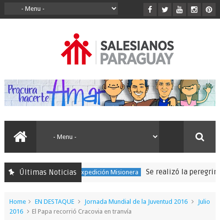
Se realizó la peregrinación para 
Últimas Noticias
150 Expedición Misionera
Home
EN DESTAQUE
Jornada Mundial de la Juventud 2016
Julio
2016
El Papa recorrió Cracovia en tranvía