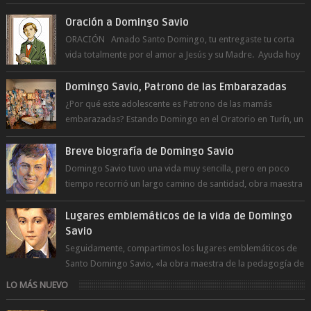
Oración a Domingo Savio
ORACIÓN Amado Santo Domingo, tu entregaste tu corta
vida totalmente por el amor a Jesús y su Madre. Ayuda hoy
a la juventud para ...
Domingo Savio, Patrono de las Embarazadas
¿Por qué este adolescente es Patrono de las mamás
embarazadas? Estando Domingo en el Oratorio en Turín, un
día le pide a Don Bosco...
Breve biografía de Domingo Savio
Domingo Savio tuvo una vida muy sencilla, pero en poco
tiempo recorrió un largo camino de santidad, obra maestra
del Espíritu Santo y fr...
Lugares emblemáticos de la vida de Domingo
Savio
Seguidamente, compartimos los lugares emblemáticos de
Santo Domingo Savio, «la obra maestra de la pedagogía de
Don Bosco». San Giovann...
LO MÁS NUEVO