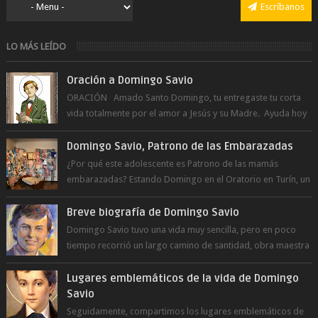
Escríbanos
LO MÁS LEÍDO
Oración a Domingo Savio
ORACIÓN Amado Santo Domingo, tu entregaste tu corta
vida totalmente por el amor a Jesús y su Madre. Ayuda hoy
a la juventud para ...
Domingo Savio, Patrono de las Embarazadas
¿Por qué este adolescente es Patrono de las mamás
embarazadas? Estando Domingo en el Oratorio en Turín, un
día le pide a Don Bosco...
Breve biografía de Domingo Savio
Domingo Savio tuvo una vida muy sencilla, pero en poco
tiempo recorrió un largo camino de santidad, obra maestra
del Espíritu Santo y fr...
Lugares emblemáticos de la vida de Domingo
Savio
Seguidamente, compartimos los lugares emblemáticos de