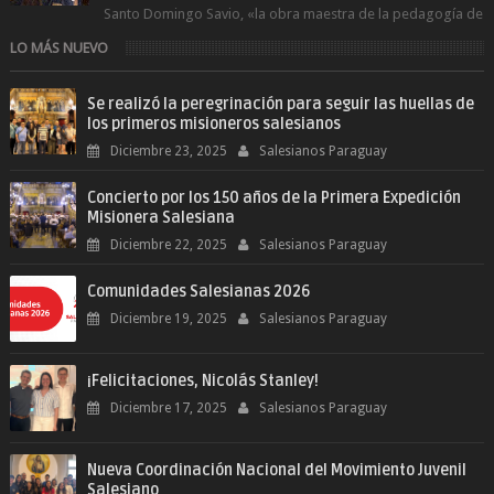
Santo Domingo Savio, «la obra maestra de la pedagogía de
Don Bosco». San Giovann...
LO MÁS NUEVO
Se realizó la peregrinación para seguir las huellas de
los primeros misioneros salesianos
Diciembre 23, 2025
Salesianos Paraguay
Concierto por los 150 años de la Primera Expedición
Misionera Salesiana
Diciembre 22, 2025
Salesianos Paraguay
Comunidades Salesianas 2026
Diciembre 19, 2025
Salesianos Paraguay
¡Felicitaciones, Nicolás Stanley!
Diciembre 17, 2025
Salesianos Paraguay
Nueva Coordinación Nacional del Movimiento Juvenil
Salesiano