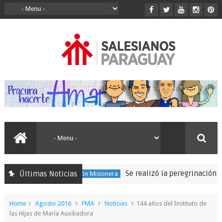
Se realizó la peregrinación para s
Últimas Noticias
150 Expedición Misionera
Home
Agosto 2016
FMA
Noticias
144 años del Instituto de
las Hijas de María Auxiliadora