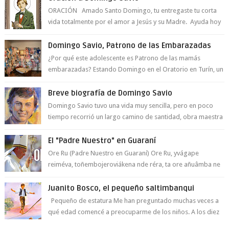
ORACIÓN Amado Santo Domingo, tu entregaste tu corta
vida totalmente por el amor a Jesús y su Madre. Ayuda hoy
a la juventud para ...
Domingo Savio, Patrono de las Embarazadas
¿Por qué este adolescente es Patrono de las mamás
embarazadas? Estando Domingo en el Oratorio en Turín, un
día le pide a Don Bosco...
Breve biografía de Domingo Savio
Domingo Savio tuvo una vida muy sencilla, pero en poco
tiempo recorrió un largo camino de santidad, obra maestra
del Espíritu Santo y fr...
El "Padre Nuestro" en Guaraní
Ore Ru (Padre Nuestro en Guaraní) Ore Ru, yvágape
reiméva, toñembojeroviákena nde réra, ta ore añuâmba ne
mborayhu, tojejap...
Juanito Bosco, el pequeño saltimbanqui
Pequeño de estatura Me han preguntado muchas veces a
qué edad comencé a preocuparme de los niños. A los diez
años hacía lo que era compati...