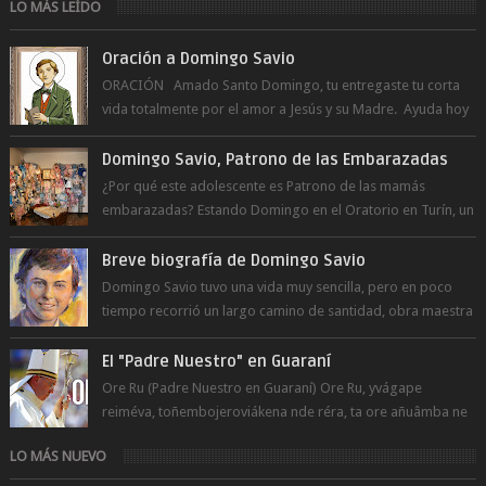
LO MÁS LEÍDO
Oración a Domingo Savio
ORACIÓN Amado Santo Domingo, tu entregaste tu corta
vida totalmente por el amor a Jesús y su Madre. Ayuda hoy
a la juventud para ...
Domingo Savio, Patrono de las Embarazadas
¿Por qué este adolescente es Patrono de las mamás
embarazadas? Estando Domingo en el Oratorio en Turín, un
día le pide a Don Bosco...
Breve biografía de Domingo Savio
Domingo Savio tuvo una vida muy sencilla, pero en poco
tiempo recorrió un largo camino de santidad, obra maestra
del Espíritu Santo y fr...
El "Padre Nuestro" en Guaraní
Ore Ru (Padre Nuestro en Guaraní) Ore Ru, yvágape
reiméva, toñembojeroviákena nde réra, ta ore añuâmba ne
mborayhu, tojejap...
LO MÁS NUEVO