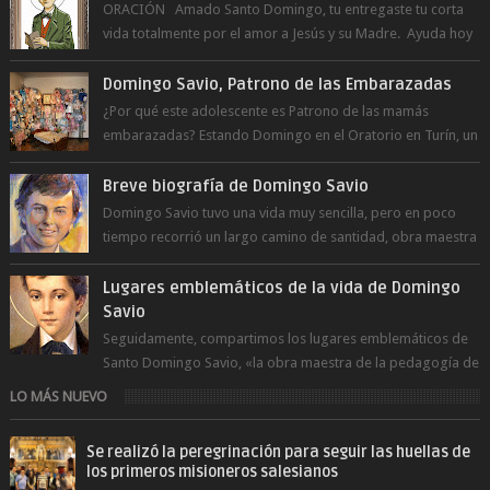
ORACIÓN Amado Santo Domingo, tu entregaste tu corta
vida totalmente por el amor a Jesús y su Madre. Ayuda hoy
a la juventud para ...
Domingo Savio, Patrono de las Embarazadas
¿Por qué este adolescente es Patrono de las mamás
embarazadas? Estando Domingo en el Oratorio en Turín, un
día le pide a Don Bosco...
Breve biografía de Domingo Savio
Domingo Savio tuvo una vida muy sencilla, pero en poco
tiempo recorrió un largo camino de santidad, obra maestra
del Espíritu Santo y fr...
Lugares emblemáticos de la vida de Domingo
Savio
Seguidamente, compartimos los lugares emblemáticos de
Santo Domingo Savio, «la obra maestra de la pedagogía de
Don Bosco». San Giovann...
LO MÁS NUEVO
Se realizó la peregrinación para seguir las huellas de
los primeros misioneros salesianos