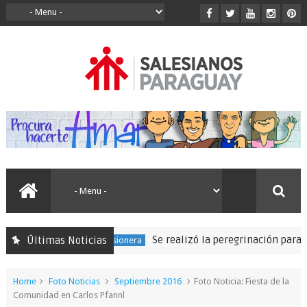
Se realizó la peregrinación para segu
Últimas Noticias
150 Expedición Misionera
Home
Foto Noticias
Septiembre 2016
Foto Noticia: Fiesta de la
Comunidad en Carlos Pfannl