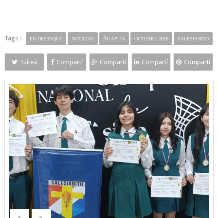
Tags :
EN DESTAQUE
NOTICIAS
ÑU APU'A
OCTUBRE 2016
SALESIANITO
Tuiteá
Compartí
Compartí
Compartí
Compartí