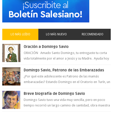
LO MÁS LEÍDO
LO MÁS NUEVO
RECOMENDADO
Oración a Domingo Savio
ORACIÓN Amado Santo Domingo, tu entregaste tu corta
vida totalmente por el amor a Jesús y su Madre. Ayuda hoy
a la juventud para ...
Domingo Savio, Patrono de las Embarazadas
¿Por qué este adolescente es Patrono de las mamás
embarazadas? Estando Domingo en el Oratorio en Turín, un
día le pide a Don Bosco...
Breve biografía de Domingo Savio
Domingo Savio tuvo una vida muy sencilla, pero en poco
tiempo recorrió un largo camino de santidad, obra maestra
del Espíritu Santo y fr...