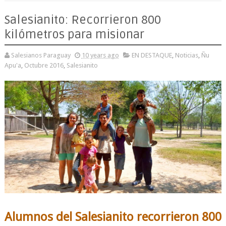
Salesianito: Recorrieron 800
kilómetros para misionar
Salesianos Paraguay
10 years ago
EN DESTAQUE
,
Noticias
,
Ñu
Apu'a
,
Octubre 2016
,
Salesianito
Alumnos del Salesianito recorrieron 800