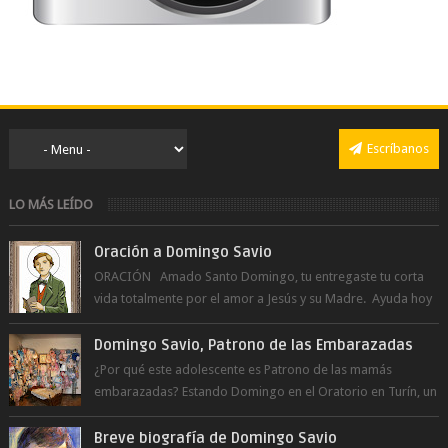
Escríbanos
LO MÁS LEÍDO
Oración a Domingo Savio
ORACIÓN Amado Santo Domingo, tu entregaste tu corta
vida totalmente por el amor a Jesús y su Madre. Ayuda hoy
a la juventud para ...
Domingo Savio, Patrono de las Embarazadas
¿Por qué este adolescente es Patrono de las mamás
embarazadas? Estando Domingo en el Oratorio en Turín, un
día le pide a Don Bosco...
Breve biografía de Domingo Savio