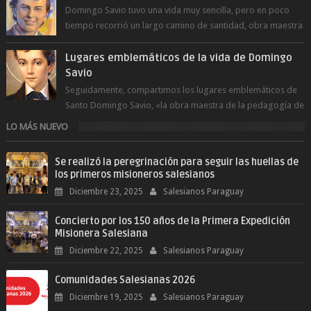
Domingo Savio tuvo una vida muy sencilla, pero en poco
tiempo recorrió un largo camino de santidad, obra maestra
del Espíritu Santo y fr...
Lugares emblemáticos de la vida de Domingo
Savio
Seguidamente, compartimos los lugares emblemáticos de
Santo Domingo Savio, «la obra maestra de la pedagogía de
Don Bosco». San Giovann...
LO MÁS NUEVO
Se realizó la peregrinación para seguir las huellas de
los primeros misioneros salesianos
Diciembre 23, 2025
Salesianos Paraguay
Concierto por los 150 años de la Primera Expedición
Misionera Salesiana
Diciembre 22, 2025
Salesianos Paraguay
Comunidades Salesianas 2026
Diciembre 19, 2025
Salesianos Paraguay