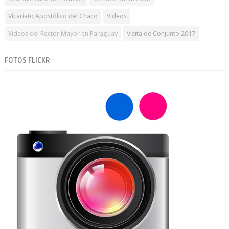
Vicariato Apostólico del Chaco
Videos
Videos del Rector Mayor en Paraguay
Visita de Conjunto 2017
FOTOS FLICKR