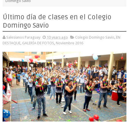
Domingo Savio
Último día de clases en el Colegio
Domingo Savio
Salesianos Paraguay
10 years ago
Colegio Domingo Savio
,
EN
DESTAQUE
,
GALERÍA DE FOTOS
,
Noviembre 2016