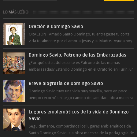
LO MÁS LEÍDO
Oración a Domingo Savio
ORACIÓN Amado Santo Domingo, tu entregaste tu corta
vida totalmente por el amor a Jesús y su Madre. Ayuda hoy
a la juventud para ...
Domingo Savio, Patrono de las Embarazadas
¿Por qué este adolescente es Patrono de las mamás
embarazadas? Estando Domingo en el Oratorio en Turín, un
día le pide a Don Bosco...
Breve biografía de Domingo Savio
Domingo Savio tuvo una vida muy sencilla, pero en poco
tiempo recorrió un largo camino de santidad, obra maestra
del Espíritu Santo y fr...
Lugares emblemáticos de la vida de Domingo
Savio
Seguidamente, compartimos los lugares emblemáticos de
Santo Domingo Savio, «la obra maestra de la pedagogía de