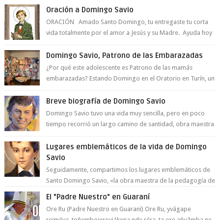
Oración a Domingo Savio
ORACIÓN Amado Santo Domingo, tu entregaste tu corta
vida totalmente por el amor a Jesús y su Madre. Ayuda hoy
a la juventud para ...
Domingo Savio, Patrono de las Embarazadas
¿Por qué este adolescente es Patrono de las mamás
embarazadas? Estando Domingo en el Oratorio en Turín, un
día le pide a Don Bosco...
Breve biografía de Domingo Savio
Domingo Savio tuvo una vida muy sencilla, pero en poco
tiempo recorrió un largo camino de santidad, obra maestra
del Espíritu Santo y fr...
Lugares emblemáticos de la vida de Domingo
Savio
Seguidamente, compartimos los lugares emblemáticos de
Santo Domingo Savio, «la obra maestra de la pedagogía de
Don Bosco». San Giovann...
El "Padre Nuestro" en Guaraní
Ore Ru (Padre Nuestro en Guaraní) Ore Ru, yvágape
reiméva, toñembojeroviákena nde réra, ta ore añuâmba ne