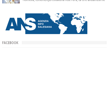
mborayhu, tojejap...
FACEBOOK