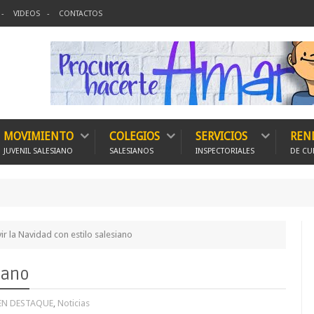
VIDEOS
CONTACTOS
MOVIMIENTO
COLEGIOS
SERVICIOS
REN
JUVENIL SALESIANO
SALESIANOS
INSPECTORIALES
DE CU
150 
vir la Navidad con estilo salesiano
iano
EN DESTAQUE
,
Noticias