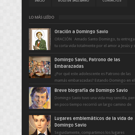
INICIO
BOLETÍN SALESIANO
CONTACTOS
LO MÁS LEÍDO
Oración a Domingo Savio
ORACIÓN Amado Santo Domingo, tu entrega
tu corta vida totalmente por el amor a Jesús y 
Madre. Ayuda hoy a la juventud para ...
Domingo Savio, Patrono de las
Embarazadas
¿Por qué este adolescente es Patrono de las
mamás embarazadas? Estando Domingo en el
Oratorio en Turín, un día le pide a Don Bosco..
Breve biografía de Domingo Savio
Domingo Savio tuvo una vida muy sencilla, pe
en poco tiempo recorrió un largo camino de
santidad, obra maestra del Espíritu Santo y fr..
Lugares emblemáticos de la vida de
Domingo Savio
Seguidamente, compartimos los lugares