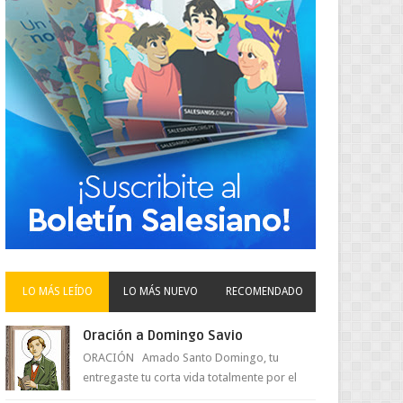
LO MÁS LEÍDO
LO MÁS NUEVO
RECOMENDADO
Oración a Domingo Savio
ORACIÓN Amado Santo Domingo, tu
entregaste tu corta vida totalmente por el
amor a Jesús y su Madre. Ayuda hoy a la