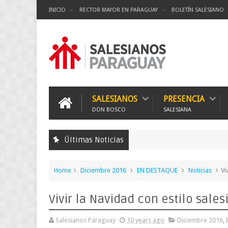
INICIO
RECTOR MAYOR EN PARAGUAY
BOLETÍN SALESIANO
SALESIANOS
PRESENCIA
DON BOSCO
SALESIANA
Últimas Noticias
Home
Diciembre 2016
EN DESTAQUE
Noticias
Vi
Vivir la Navidad con estilo sales
Salesianos Paraguay
10 years ago
Diciembre 2016
,