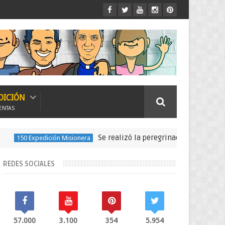
DICIÓN
ENTAS
Se realizó la peregrinación para seguir las h
Expedición Misionera
REDES SOCIALES
57.000
3.100
354
5.954