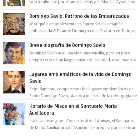
vida totalmente por el amor a Jesús y su Madre. Ayuda hoy
a la juventud para ...
Domingo Savio, Patrono de las Embarazadas
¿Por qué este adolescente es Patrono de las mamás
embarazadas? Estando Domingo en el Oratorio en Turín, un
día le pide a Don Bosco...
Breve biografía de Domingo Savio
Domingo Savio tuvo una vida muy sencilla, pero en poco
tiempo recorrió un largo camino de santidad, obra maestra
del Espíritu Santo y fr...
Lugares emblemáticos de la vida de Domingo
Savio
Seguidamente, compartimos los lugares emblemáticos de
Santo Domingo Savio, «la obra maestra de la pedagogía de
Don Bosco». San Giovann...
Horario de Misas en el Santuario María
Auxiliadora
salesianos.org.py - Con un total de 14 misas, el Santuario
de María Auxiliadora de Asunción se prepara para celebrar
día de su Santa Patr...