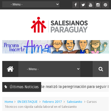
Se realizó la peregrinación para seguir las hue
Últimas Noticias
pedición Misionera
Home
EN DESTAQUE
Febrero 2017
Salesianito
Cursos
Técnicos con rápida salida laboral en el Salesianito