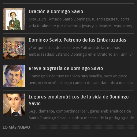
Oración a Domingo Savio
ORACIÓN Amado Santo Domingo, tu entregaste tu corta
vida totalmente por el amor a Jesús y su Madre. Ayuda hoy
a la juventud para ...
Domingo Savio, Patrono de las Embarazadas
¿Por qué este adolescente es Patrono de las mamás
embarazadas? Estando Domingo en el Oratorio en Turín, un
día le pide a Don Bosco...
Breve biografía de Domingo Savio
Domingo Savio tuvo una vida muy sencilla, pero en poco
tiempo recorrió un largo camino de santidad, obra maestra
del Espíritu Santo y fr...
Lugares emblemáticos de la vida de Domingo
Savio
Seguidamente, compartimos los lugares emblemáticos de
Santo Domingo Savio, «la obra maestra de la pedagogía de
Don Bosco». San Giovann...
LO MÁS NUEVO