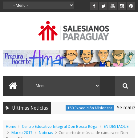
Se realizó la 
Últimas Noticias
150 Expedición Misionera
Home
Centro Educativo Integral Don Bosco Róga
EN DESTAQUE
Marzo 2017
Noticias
Concierto de música de cámara en Don