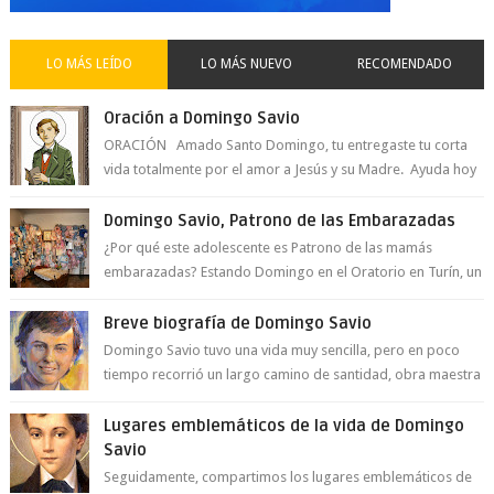
LO MÁS LEÍDO
LO MÁS NUEVO
RECOMENDADO
Oración a Domingo Savio
ORACIÓN Amado Santo Domingo, tu entregaste tu corta
vida totalmente por el amor a Jesús y su Madre. Ayuda hoy
a la juventud para ...
Domingo Savio, Patrono de las Embarazadas
¿Por qué este adolescente es Patrono de las mamás
embarazadas? Estando Domingo en el Oratorio en Turín, un
día le pide a Don Bosco...
Breve biografía de Domingo Savio
Domingo Savio tuvo una vida muy sencilla, pero en poco
tiempo recorrió un largo camino de santidad, obra maestra
del Espíritu Santo y fr...
Lugares emblemáticos de la vida de Domingo
Savio
Seguidamente, compartimos los lugares emblemáticos de