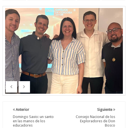
Anterior
Siguiente
Domingo Savio: un santo
Consejo Nacional de los
en las manos de los
Exploradores de Don
educadores
Bosco