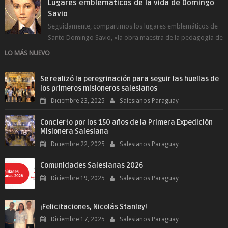
Lugares emblemáticos de la vida de Domingo
Savio
Seguidamente, compartimos los lugares emblemáticos de
Santo Domingo Savio, «la obra maestra de la pedagogía de
Don Bosco». San Giovann...
LO MÁS NUEVO
Se realizó la peregrinación para seguir las huellas de
los primeros misioneros salesianos
Diciembre 23, 2025
Salesianos Paraguay
Concierto por los 150 años de la Primera Expedición
Misionera Salesiana
Diciembre 22, 2025
Salesianos Paraguay
Comunidades Salesianas 2026
Diciembre 19, 2025
Salesianos Paraguay
¡Felicitaciones, Nicolás Stanley!
Diciembre 17, 2025
Salesianos Paraguay