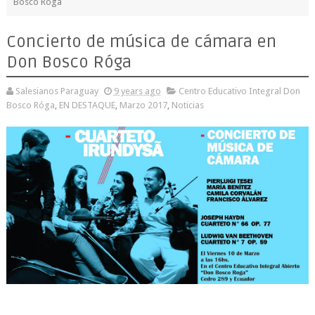
Bosco Róga
Concierto de música de cámara en
Don Bosco Róga
Salesianos Paraguay
9 years ago
Centro Educativo Integral Don
Bosco Róga
,
EN DESTAQUE
,
Marzo 2017
,
Noticias