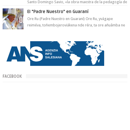
Santo Domingo Savio, «la obra maestra de la pedagogía de
Don Bosco». San Giovann...
El "Padre Nuestro" en Guaraní
Ore Ru (Padre Nuestro en Guaraní) Ore Ru, yvágape
reiméva, toñembojeroviákena nde réra, ta ore añuâmba ne
mborayhu, tojejap...
FACEBOOK