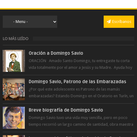
Escríbanos
LO MÁS LEÍDO
Oración a Domingo Savio
ORACIÓN Amado Santo Domingo, tu entregaste tu corta
vida totalmente por el amor a Jesús y su Madre. Ayuda hoy
a la juventud para ...
Domingo Savio, Patrono de las Embarazadas
¿Por qué este adolescente es Patrono de las mamás
embarazadas? Estando Domingo en el Oratorio en Turín, un
día le pide a Don Bosco...
Breve biografía de Domingo Savio
Domingo Savio tuvo una vida muy sencilla, pero en poco
tiempo recorrió un largo camino de santidad, obra maestra
del Espíritu Santo y fr...