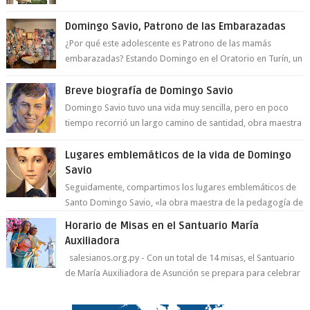
a la juventud para ...
Domingo Savio, Patrono de las Embarazadas
¿Por qué este adolescente es Patrono de las mamás
embarazadas? Estando Domingo en el Oratorio en Turín, un
día le pide a Don Bosco...
Breve biografía de Domingo Savio
Domingo Savio tuvo una vida muy sencilla, pero en poco
tiempo recorrió un largo camino de santidad, obra maestra
del Espíritu Santo y fr...
Lugares emblemáticos de la vida de Domingo
Savio
Seguidamente, compartimos los lugares emblemáticos de
Santo Domingo Savio, «la obra maestra de la pedagogía de
Don Bosco». San Giovann...
Horario de Misas en el Santuario María
Auxiliadora
salesianos.org.py - Con un total de 14 misas, el Santuario
de María Auxiliadora de Asunción se prepara para celebrar
día de su Santa Patr...