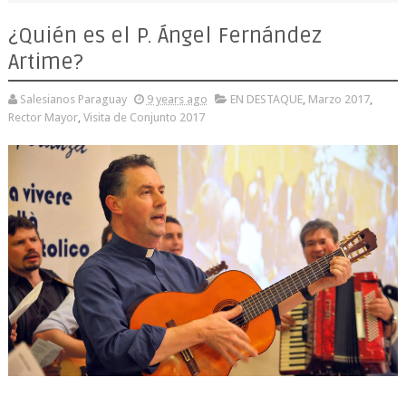
¿Quién es el P. Ángel Fernández
Artime?
Salesianos Paraguay
9 years ago
EN DESTAQUE
,
Marzo 2017
,
Rector Mayor
,
Visita de Conjunto 2017