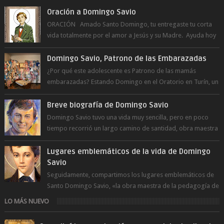
Oración a Domingo Savio
ORACIÓN Amado Santo Domingo, tu entregaste tu corta
vida totalmente por el amor a Jesús y su Madre. Ayuda hoy
a la juventud para ...
Domingo Savio, Patrono de las Embarazadas
¿Por qué este adolescente es Patrono de las mamás
embarazadas? Estando Domingo en el Oratorio en Turín, un
día le pide a Don Bosco...
Breve biografía de Domingo Savio
Domingo Savio tuvo una vida muy sencilla, pero en poco
tiempo recorrió un largo camino de santidad, obra maestra
del Espíritu Santo y fr...
Lugares emblemáticos de la vida de Domingo
Savio
Seguidamente, compartimos los lugares emblemáticos de
Santo Domingo Savio, «la obra maestra de la pedagogía de
Don Bosco». San Giovann...
LO MÁS NUEVO