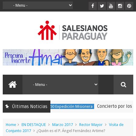
Concierto por los 150 año
Últimas Noticias
150 Expedición Misionera
Home
EN DESTAQUE
Marzo 2017
Rector Mayor
Visita de
Conjunto 2017
¿Quién es el P. Ángel Fernández Artime?