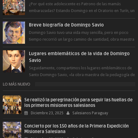
¿Por qué este adolescente es Patrono de las mamás
embarazadas? Estando Domingo en el Oratorio en Turín, un
día le pide a Don Bosco...
Breve biografía de Domingo Savio
Domingo Savio tuvo una vida muy sencilla, pero en poco
tiempo recorrió un largo camino de santidad, obra maestra
del Espíritu Santo y fr...
Lugares emblemáticos de la vida de Domingo
Savio
Seguidamente, compartimos los lugares emblemáticos de
Santo Domingo Savio, «la obra maestra de la pedagogía de
Don Bosco». San Giovann...
LO MÁS NUEVO
Se realizó la peregrinación para seguir las huellas de
los primeros misioneros salesianos
Diciembre 23, 2025
Salesianos Paraguay
Concierto por los 150 años de la Primera Expedición
Misionera Salesiana