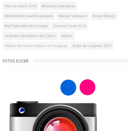
Mes de María 2018
Misiones Salesianas
Movimiento Juvenil Salesiano
Mundo Salesiano
Rector Mayor
Red Salesiana de Escuelas
Semana Santa 2018
Vicariato Apostólico del Chaco
Videos
Videos del Rector Mayor en Paraguay
Visita de Conjunto 2017
FOTOS FLICKR