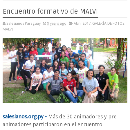
Encuentro formativo de MALVI
Salesianos Paraguay
9 years ago
Abril 2017
,
GALERÍA DE FOTOS
,
MALVI
salesianos.org.py -
Más de 30 animadores y pre
animadores participaron en el encuentro