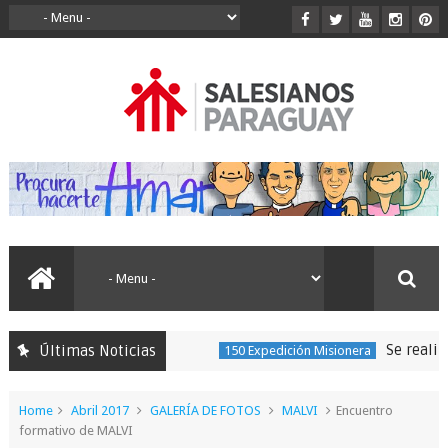
Se realizó la pere
Últimas Noticias
150 Expedición Misionera
Home
Abril 2017
GALERÍA DE FOTOS
MALVI
Encuentro
formativo de MALVI