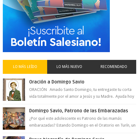
LO MÁS LEÍDO
LO MÁS NUEVO
RECOMENDADO
Oración a Domingo Savio
ORACIÓN Amado Santo Domingo, tu entregaste tu corta
vida totalmente por el amor a Jesús y su Madre. Ayuda hoy
a la juventud para ...
Domingo Savio, Patrono de las Embarazadas
¿Por qué este adolescente es Patrono de las mamás
embarazadas? Estando Domingo en el Oratorio en Turín, un
día le pide a Don Bosco...