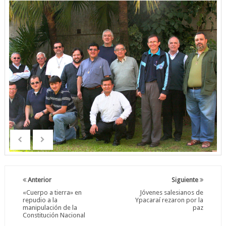
Anterior
Siguiente
«Cuerpo a tierra» en
Jóvenes salesianos de
repudio a la
Ypacaraí rezaron por la
manipulación de la
paz
Constitución Nacional