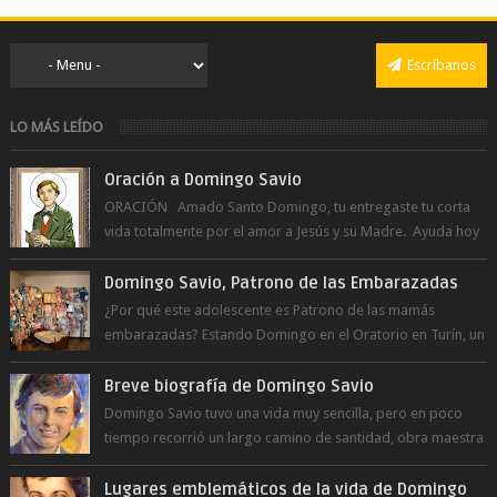
Escríbanos
LO MÁS LEÍDO
Oración a Domingo Savio
ORACIÓN Amado Santo Domingo, tu entregaste tu corta
vida totalmente por el amor a Jesús y su Madre. Ayuda hoy
a la juventud para ...
Domingo Savio, Patrono de las Embarazadas
¿Por qué este adolescente es Patrono de las mamás
embarazadas? Estando Domingo en el Oratorio en Turín, un
día le pide a Don Bosco...
Breve biografía de Domingo Savio
Domingo Savio tuvo una vida muy sencilla, pero en poco
tiempo recorrió un largo camino de santidad, obra maestra
del Espíritu Santo y fr...
Lugares emblemáticos de la vida de Domingo