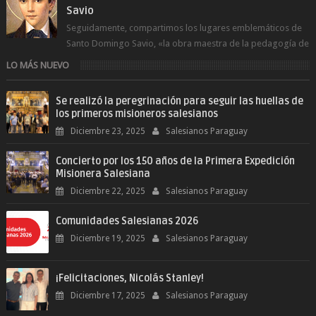
Savio
Seguidamente, compartimos los lugares emblemáticos de
Santo Domingo Savio, «la obra maestra de la pedagogía de
Don Bosco». San Giovann...
LO MÁS NUEVO
Se realizó la peregrinación para seguir las huellas de
los primeros misioneros salesianos
Diciembre 23, 2025
Salesianos Paraguay
Concierto por los 150 años de la Primera Expedición
Misionera Salesiana
Diciembre 22, 2025
Salesianos Paraguay
Comunidades Salesianas 2026
Diciembre 19, 2025
Salesianos Paraguay
¡Felicitaciones, Nicolás Stanley!
Diciembre 17, 2025
Salesianos Paraguay