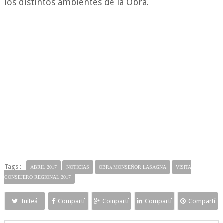
los distintos ambientes de la Obra.
Tags :
ABRIL 2017
NOTICIAS
OBRA MONSEÑOR LASAGNA
VISITA
CONSEJERO REGIONAL 2017
Tuiteá
Compartí
Compartí
Compartí
Compartí