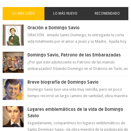
LO MÁS LEÍDO
LO MÁS NUEVO
RECOMENDADO
Oración a Domingo Savio
ORACIÓN Amado Santo Domingo, tu entregaste tu corta
vida totalmente por el amor a Jesús y su Madre. Ayuda hoy
a la juventud para ...
Domingo Savio, Patrono de las Embarazadas
¿Por qué este adolescente es Patrono de las mamás
embarazadas? Estando Domingo en el Oratorio en Turín, un
día le pide a Don Bosco...
Breve biografía de Domingo Savio
Domingo Savio tuvo una vida muy sencilla, pero en poco
tiempo recorrió un largo camino de santidad, obra maestra
del Espíritu Santo y fr...
Lugares emblemáticos de la vida de Domingo
Savio
Seguidamente, compartimos los lugares emblemáticos de
Santo Domingo Savio, «la obra maestra de la pedagogía de