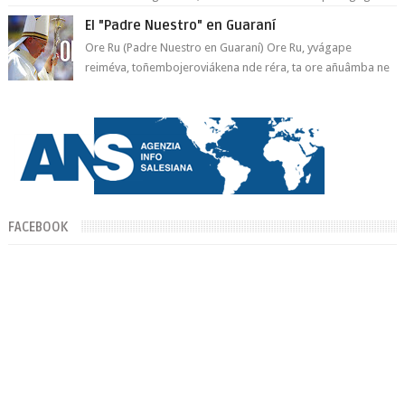
Don Bosco». San Giovann...
El "Padre Nuestro" en Guaraní
Ore Ru (Padre Nuestro en Guaraní) Ore Ru, yvágape
reiméva, toñembojeroviákena nde réra, ta ore añuâmba ne
mborayhu, tojejap...
FACEBOOK