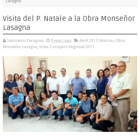
Lasagna
Visita del P. Natale a la Obra Monseñor
Lasagna
Salesianos Paraguay
9 years ago
Abril 2017
,
Noticias
,
Obra
Monseñor Lasagna
,
Visita Consejero Regional 2017