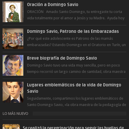
Oración a Domingo Savio
ORACIÓN Amado Santo Domingo, tu entregaste tu corta
vida totalmente por el amor a Jesús y su Madre. Ayuda hoy
a la juventud para ...
Domingo Savio, Patrono de las Embarazadas
¿Por qué este adolescente es Patrono de las mamás
embarazadas? Estando Domingo en el Oratorio en Turín, un
día le pide a Don Bosco...
Breve biografía de Domingo Savio
Domingo Savio tuvo una vida muy sencilla, pero en poco
tiempo recorrió un largo camino de santidad, obra maestra
del Espíritu Santo y fr...
Lugares emblemáticos de la vida de Domingo
Savio
Seguidamente, compartimos los lugares emblemáticos de
Santo Domingo Savio, «la obra maestra de la pedagogía de
Don Bosco». San Giovann...
LO MÁS NUEVO
Se realizó la peregrinación para seguir las huellas de