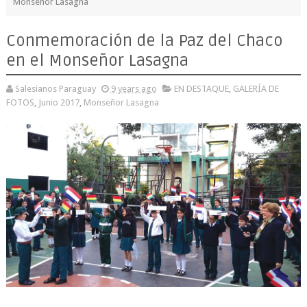
Monseñor Lasagna
Conmemoración de la Paz del Chaco
en el Monseñor Lasagna
Salesianos Paraguay
9 years ago
EN DESTAQUE
,
GALERÍA DE
FOTOS
,
Junio 2017
,
Monseñor Lasagna