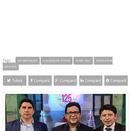
Tags :
EN DESTAQUE
GALERÍA DE FOTOS
JUNIO 2017
MONSEÑOR
LASAGNA
Tuiteá
Compartí
Compartí
Compartí
Compartí