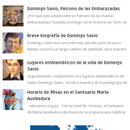
a la juventud para ...
Domingo Savio, Patrono de las Embarazadas
¿Por qué este adolescente es Patrono de las mamás
embarazadas? Estando Domingo en el Oratorio en Turín, un
día le pide a Don Bosco...
Breve biografía de Domingo Savio
Domingo Savio tuvo una vida muy sencilla, pero en poco
tiempo recorrió un largo camino de santidad, obra maestra
del Espíritu Santo y fr...
Lugares emblemáticos de la vida de Domingo
Savio
Seguidamente, compartimos los lugares emblemáticos de
Santo Domingo Savio, «la obra maestra de la pedagogía de
Don Bosco». San Giovann...
Horario de Misas en el Santuario María
Auxiliadora
salesianos.org.py - Con un total de 14 misas, el Santuario
de María Auxiliadora de Asunción se prepara para celebrar
día de su Santa Patr...