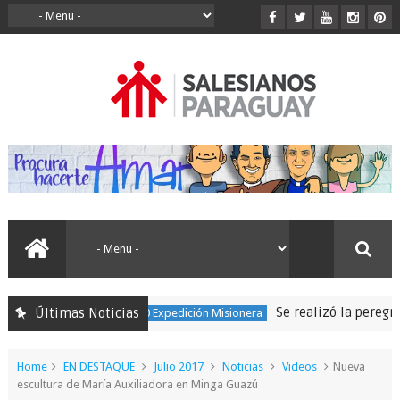
Se realizó la peregrinaci
Últimas Noticias
150 Expedición Misionera
Home
EN DESTAQUE
Julio 2017
Noticias
Videos
Nueva
escultura de María Auxiliadora en Minga Guazú