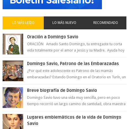
LO MÁS LEÍDO
LO MÁS NUEVO
RECOMENDADO
Oración a Domingo Savio
ORACIÓN Amado Santo Domingo, tu entregaste tu corta
vida totalmente por el amor a Jesús y su Madre. Ayuda hoy
a la juventud para ...
Domingo Savio, Patrono de las Embarazadas
¿Por qué este adolescente es Patrono de las mamás
embarazadas? Estando Domingo en el Oratorio en Turín, un
día le pide a Don Bosco...
Breve biografía de Domingo Savio
Domingo Savio tuvo una vida muy sencilla, pero en poco
tiempo recorrió un largo camino de santidad, obra maestra
del Espíritu Santo y fr...
Lugares emblemáticos de la vida de Domingo
Savio