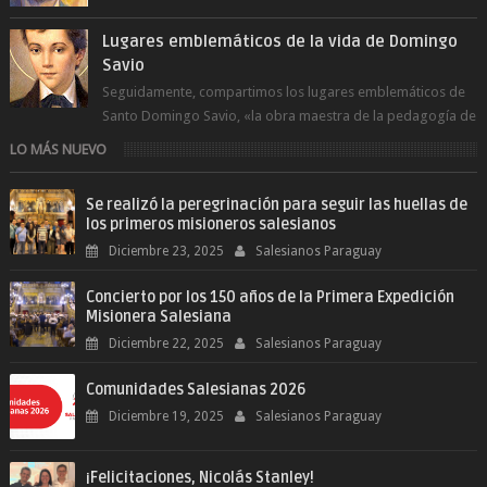
del Espíritu Santo y fr...
Lugares emblemáticos de la vida de Domingo
Savio
Seguidamente, compartimos los lugares emblemáticos de
Santo Domingo Savio, «la obra maestra de la pedagogía de
Don Bosco». San Giovann...
LO MÁS NUEVO
Se realizó la peregrinación para seguir las huellas de
los primeros misioneros salesianos
Diciembre 23, 2025
Salesianos Paraguay
Concierto por los 150 años de la Primera Expedición
Misionera Salesiana
Diciembre 22, 2025
Salesianos Paraguay
Comunidades Salesianas 2026
Diciembre 19, 2025
Salesianos Paraguay
¡Felicitaciones, Nicolás Stanley!