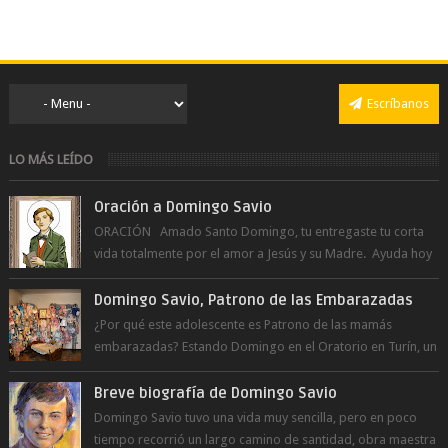
Escríbanos
LO MÁS LEÍDO
Oración a Domingo Savio
ORACIÓN Amado Santo Domingo, tu entregaste tu corta
vida totalmente por el amor a Jesús y su Madre. Ayuda hoy
a la juventud para ...
Domingo Savio, Patrono de las Embarazadas
¿Por qué este adolescente es Patrono de las mamás
embarazadas? Estando Domingo en el Oratorio en Turín, un
día le pide a Don Bosco...
Breve biografía de Domingo Savio
Domingo Savio tuvo una vida muy sencilla, pero en poco
tiempo recorrió un largo camino de santidad, obra maestra