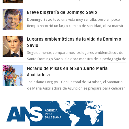
día le pide a Don Bosco...
Breve biografía de Domingo Savio
Domingo Savio tuvo una vida muy sencilla, pero en poco
tiempo recorrió un largo camino de santidad, obra maestra
del Espíritu Santo y fr...
Lugares emblemáticos de la vida de Domingo
Savio
Seguidamente, compartimos los lugares emblemáticos de
Santo Domingo Savio, «la obra maestra de la pedagogía de
Don Bosco». San Giovann...
Horario de Misas en el Santuario María
Auxiliadora
salesianos.org.py - Con un total de 14 misas, el Santuario
de María Auxiliadora de Asunción se prepara para celebrar
día de su Santa Patr...