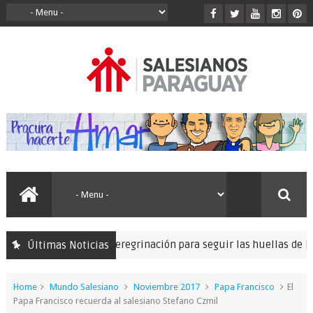
Se realizó la peregrinación para seguir las huellas de los p
Últimas Noticias
era
Home
Mundo Salesiano
Noviembre 2017
Papa Francisco
El
Papa Francisco recuerda al salesiano Stefano Czmil