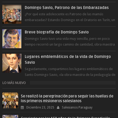
a la juventud para ...
Domingo Savio, Patrono de las Embarazadas
¿Por qué este adolescente es Patrono de las mamás
embarazadas? Estando Domingo en el Oratorio en Turín, un
día le pide a Don Bosco...
Breve biografía de Domingo Savio
Domingo Savio tuvo una vida muy sencilla, pero en poco
tiempo recorrió un largo camino de santidad, obra maestra
del Espíritu Santo y fr...
Lugares emblemáticos de la vida de Domingo
Savio
Seguidamente, compartimos los lugares emblemáticos de
Santo Domingo Savio, «la obra maestra de la pedagogía de
Don Bosco». San Giovann...
LO MÁS NUEVO
Se realizó la peregrinación para seguir las huellas de
los primeros misioneros salesianos
Diciembre 23, 2025
Salesianos Paraguay