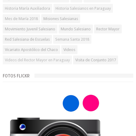
Historia María Auxiliadora
Historia Salesianos en Paraguay
Mes de María 2018
Misiones Salesianas
Movimiento Juvenil Salesiano
Mundo Salesiano
Rector Mayor
Red Salesiana de Escuelas
Semana Santa 2018
Vicariato Apostólico del Chaco
Videos
Videos del Rector Mayor en Paraguay
Visita de Conjunto 2017
FOTOS FLICKR