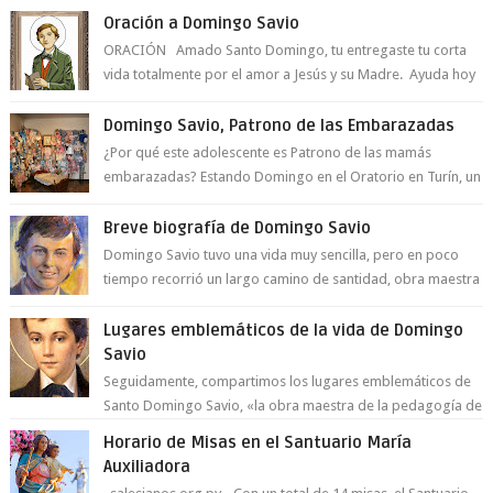
Oración a Domingo Savio
ORACIÓN Amado Santo Domingo, tu entregaste tu corta
vida totalmente por el amor a Jesús y su Madre. Ayuda hoy
a la juventud para ...
Domingo Savio, Patrono de las Embarazadas
¿Por qué este adolescente es Patrono de las mamás
embarazadas? Estando Domingo en el Oratorio en Turín, un
día le pide a Don Bosco...
Breve biografía de Domingo Savio
Domingo Savio tuvo una vida muy sencilla, pero en poco
tiempo recorrió un largo camino de santidad, obra maestra
del Espíritu Santo y fr...
Lugares emblemáticos de la vida de Domingo
Savio
Seguidamente, compartimos los lugares emblemáticos de
Santo Domingo Savio, «la obra maestra de la pedagogía de
Don Bosco». San Giovann...
Horario de Misas en el Santuario María
Auxiliadora