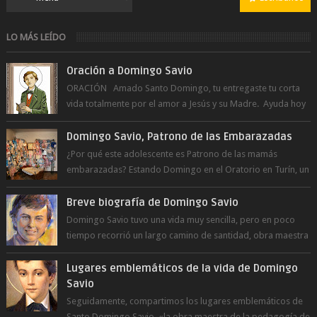
LO MÁS LEÍDO
Oración a Domingo Savio
ORACIÓN Amado Santo Domingo, tu entregaste tu corta
vida totalmente por el amor a Jesús y su Madre. Ayuda hoy
a la juventud para ...
Domingo Savio, Patrono de las Embarazadas
¿Por qué este adolescente es Patrono de las mamás
embarazadas? Estando Domingo en el Oratorio en Turín, un
día le pide a Don Bosco...
Breve biografía de Domingo Savio
Domingo Savio tuvo una vida muy sencilla, pero en poco
tiempo recorrió un largo camino de santidad, obra maestra
del Espíritu Santo y fr...
Lugares emblemáticos de la vida de Domingo
Savio
Seguidamente, compartimos los lugares emblemáticos de
Santo Domingo Savio, «la obra maestra de la pedagogía de