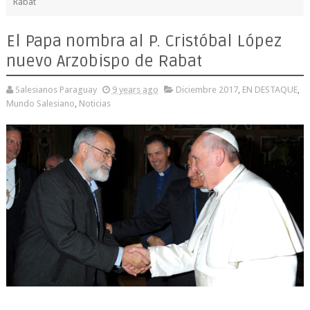
Rabat
El Papa nombra al P. Cristóbal López
nuevo Arzobispo de Rabat
Salesianos Paraguay
9 years ago
Diciembre 2017
,
EN DESTAQUE
,
Mundo Salesiano
,
Noticias