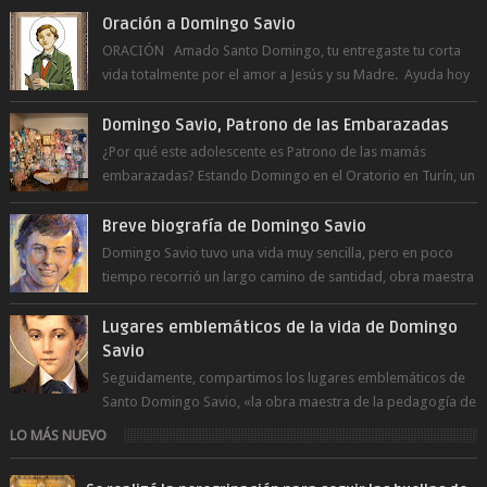
Oración a Domingo Savio
ORACIÓN Amado Santo Domingo, tu entregaste tu corta
vida totalmente por el amor a Jesús y su Madre. Ayuda hoy
a la juventud para ...
Domingo Savio, Patrono de las Embarazadas
¿Por qué este adolescente es Patrono de las mamás
embarazadas? Estando Domingo en el Oratorio en Turín, un
día le pide a Don Bosco...
Breve biografía de Domingo Savio
Domingo Savio tuvo una vida muy sencilla, pero en poco
tiempo recorrió un largo camino de santidad, obra maestra
del Espíritu Santo y fr...
Lugares emblemáticos de la vida de Domingo
Savio
Seguidamente, compartimos los lugares emblemáticos de
Santo Domingo Savio, «la obra maestra de la pedagogía de
Don Bosco». San Giovann...
LO MÁS NUEVO