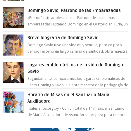
a la juventud para ...
Domingo Savio, Patrono de las Embarazadas
¿Por qué este adolescente es Patrono de las mamás
embarazadas? Estando Domingo en el Oratorio en Turín, un
día le pide a Don Bosco...
Breve biografía de Domingo Savio
Domingo Savio tuvo una vida muy sencilla, pero en poco
tiempo recorrió un largo camino de santidad, obra maestra
del Espíritu Santo y fr...
Lugares emblemáticos de la vida de Domingo
Savio
Seguidamente, compartimos los lugares emblemáticos de
Santo Domingo Savio, «la obra maestra de la pedagogía de
Don Bosco». San Giovann...
Horario de Misas en el Santuario María
Auxiliadora
salesianos.org.py - Con un total de 14 misas, el Santuario
de María Auxiliadora de Asunción se prepara para celebrar
día de su Santa Patr...