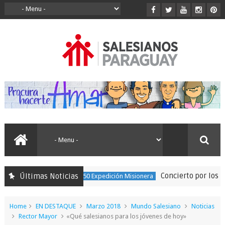
Concierto por los 150 a
Últimas Noticias
150 Expedición Misionera
Home
EN DESTAQUE
Marzo 2018
Mundo Salesiano
Noticias
Rector Mayor
«Qué salesianos para los jóvenes de hoy»