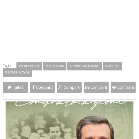
Tags :
EN DESTAQUE
MARZO 2018
MUNDO SALESIANO
NOTICIAS
RECTOR MAYOR
Tuiteá
Compartí
Compartí
Compartí
Compartí