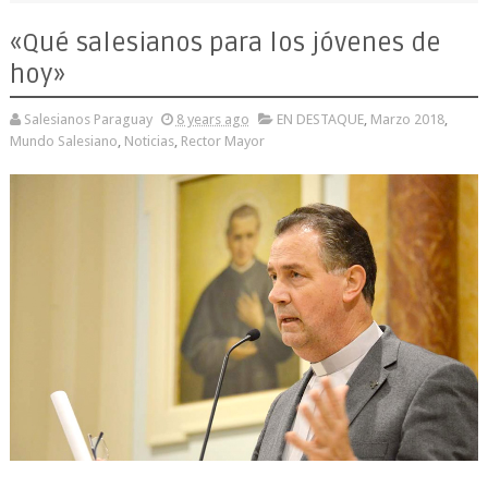
«Qué salesianos para los jóvenes de
hoy»
Salesianos Paraguay
8 years ago
EN DESTAQUE
,
Marzo 2018
,
Mundo Salesiano
,
Noticias
,
Rector Mayor