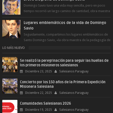
Domingo Savio tuvo una vida muy sencilla, pero en poco
tiempo recorrió un largo camino de santidad, obra maestra
del Espíritu Santo y fr...
Lugares emblemáticos de la vida de Domingo
Savio
Seguidamente, compartimos los lugares emblemáticos de
Santo Domingo Savio, «la obra maestra de la pedagogía de
Don Bosco». San Giovann...
LO MÁS NUEVO
Se realizó la peregrinación para seguir las huellas de
los primeros misioneros salesianos
Diciembre 23, 2025
Salesianos Paraguay
Concierto por los 150 años de la Primera Expedición
Misionera Salesiana
Diciembre 22, 2025
Salesianos Paraguay
Comunidades Salesianas 2026
Diciembre 19, 2025
Salesianos Paraguay