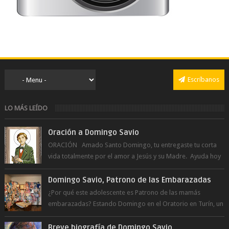
Escríbanos
LO MÁS LEÍDO
Oración a Domingo Savio
ORACIÓN Amado Santo Domingo, tu entregaste tu corta
vida totalmente por el amor a Jesús y su Madre. Ayuda hoy
a la juventud para ...
Domingo Savio, Patrono de las Embarazadas
¿Por qué este adolescente es Patrono de las mamás
embarazadas? Estando Domingo en el Oratorio en Turín, un
día le pide a Don Bosco...
Breve biografía de Domingo Savio