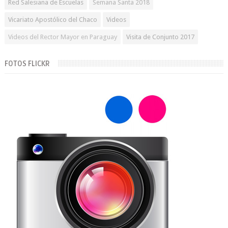
Red Salesiana de Escuelas
Semana Santa 2018
Vicariato Apostólico del Chaco
Videos
Videos del Rector Mayor en Paraguay
Visita de Conjunto 2017
FOTOS FLICKR