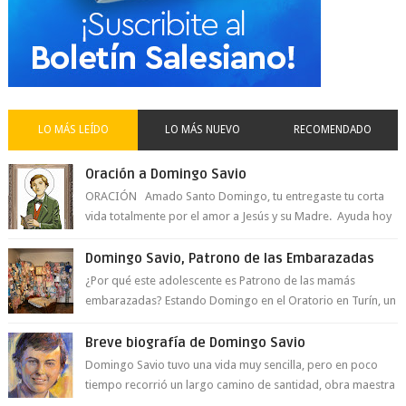
LO MÁS LEÍDO
LO MÁS NUEVO
RECOMENDADO
Oración a Domingo Savio
ORACIÓN Amado Santo Domingo, tu entregaste tu corta
vida totalmente por el amor a Jesús y su Madre. Ayuda hoy
a la juventud para ...
Domingo Savio, Patrono de las Embarazadas
¿Por qué este adolescente es Patrono de las mamás
embarazadas? Estando Domingo en el Oratorio en Turín, un
día le pide a Don Bosco...
Breve biografía de Domingo Savio
Domingo Savio tuvo una vida muy sencilla, pero en poco
tiempo recorrió un largo camino de santidad, obra maestra
del Espíritu Santo y fr...