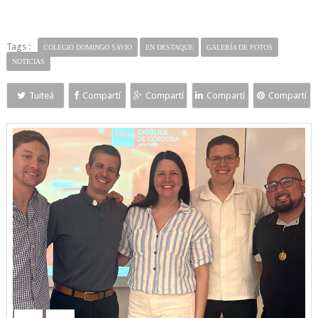
Tags :
COLEGIO DOMINGO SAVIO
EN DESTAQUE
GALERÍA DE FOTOS
NOTICIAS
Tuiteá
Compartí
Compartí
Compartí
Compartí