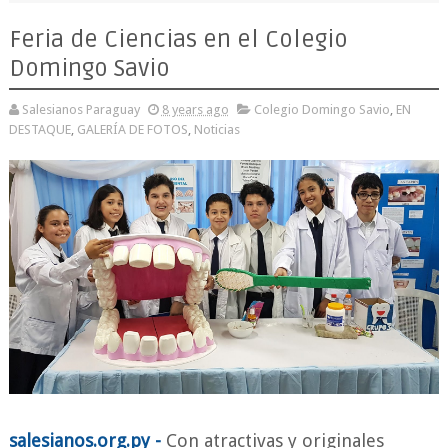
Feria de Ciencias en el Colegio
Domingo Savio
Salesianos Paraguay
8 years ago
Colegio Domingo Savio
,
EN
DESTAQUE
,
GALERÍA DE FOTOS
,
Noticias
salesianos.org.py -
Con atractivas y originales