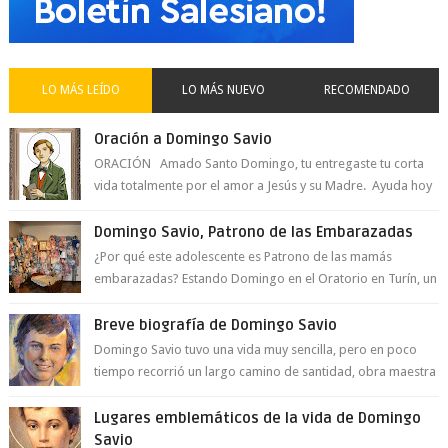
LO MÁS LEÍDO
LO MÁS NUEVO
RECOMENDADO
Oración a Domingo Savio
ORACIÓN Amado Santo Domingo, tu entregaste tu corta
vida totalmente por el amor a Jesús y su Madre. Ayuda hoy
a la juventud para ...
Domingo Savio, Patrono de las Embarazadas
¿Por qué este adolescente es Patrono de las mamás
embarazadas? Estando Domingo en el Oratorio en Turín, un
día le pide a Don Bosco...
Breve biografía de Domingo Savio
Domingo Savio tuvo una vida muy sencilla, pero en poco
tiempo recorrió un largo camino de santidad, obra maestra
del Espíritu Santo y fr...
Lugares emblemáticos de la vida de Domingo
Savio