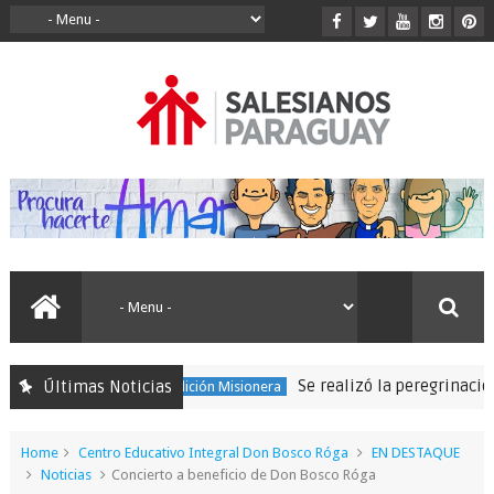
Se realizó la peregrinación par
Últimas Noticias
150 Expedición Misionera
Home
Centro Educativo Integral Don Bosco Róga
EN DESTAQUE
Noticias
Concierto a beneficio de Don Bosco Róga