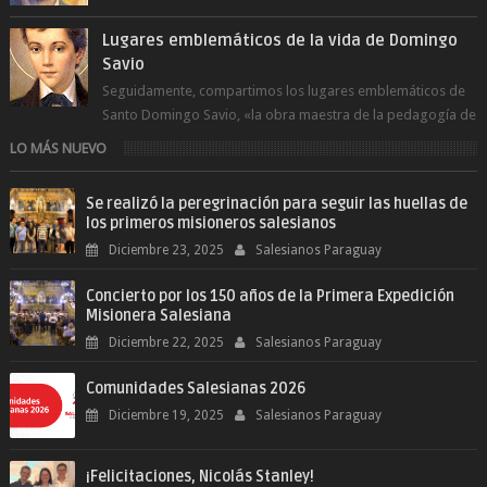
del Espíritu Santo y fr...
Lugares emblemáticos de la vida de Domingo
Savio
Seguidamente, compartimos los lugares emblemáticos de
Santo Domingo Savio, «la obra maestra de la pedagogía de
Don Bosco». San Giovann...
LO MÁS NUEVO
Se realizó la peregrinación para seguir las huellas de
los primeros misioneros salesianos
Diciembre 23, 2025
Salesianos Paraguay
Concierto por los 150 años de la Primera Expedición
Misionera Salesiana
Diciembre 22, 2025
Salesianos Paraguay
Comunidades Salesianas 2026
Diciembre 19, 2025
Salesianos Paraguay
¡Felicitaciones, Nicolás Stanley!