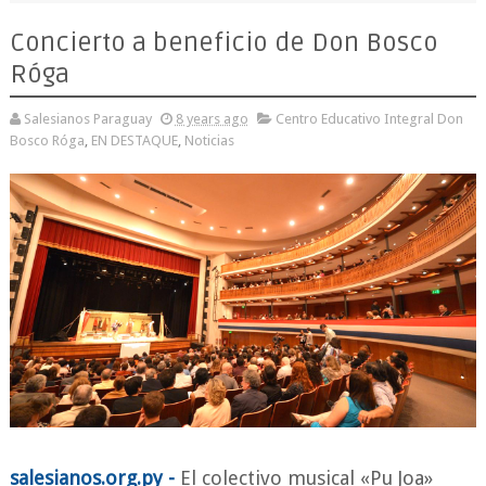
Concierto a beneficio de Don Bosco
Róga
Salesianos Paraguay
8 years ago
Centro Educativo Integral Don
Bosco Róga
,
EN DESTAQUE
,
Noticias
salesianos.org.py -
El colectivo musical «Pu Joa»