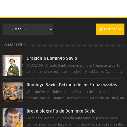
Escríbanos
LO MÁS LEÍDO
Oración a Domingo Savio
ORACIÓN Amado Santo Domingo, tu entregaste tu corta
vida totalmente por el amor a Jesús y su Madre. Ayuda hoy
a la juventud para ...
Domingo Savio, Patrono de las Embarazadas
¿Por qué este adolescente es Patrono de las mamás
embarazadas? Estando Domingo en el Oratorio en Turín, un
día le pide a Don Bosco...
Breve biografía de Domingo Savio
Domingo Savio tuvo una vida muy sencilla, pero en poco
tiempo recorrió un largo camino de santidad, obra maestra