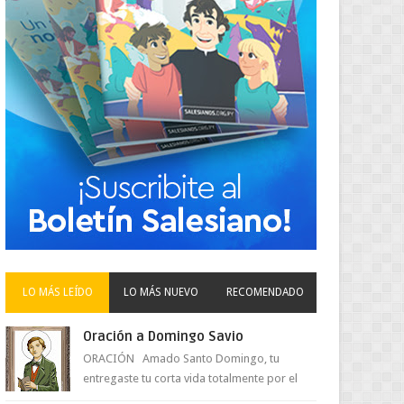
LO MÁS LEÍDO
LO MÁS NUEVO
RECOMENDADO
Oración a Domingo Savio
ORACIÓN Amado Santo Domingo, tu
entregaste tu corta vida totalmente por el
amor a Jesús y su Madre. Ayuda hoy a la