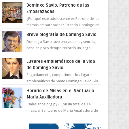
juventud para ...
Domingo Savio, Patrono de las
Embarazadas
¿Por qué este adolescente es Patrono de las
mamás embarazadas? Estando Domingo en
el Oratorio en Turín, un día le pide a Don
Breve biografía de Domingo Savio
Bosco...
Domingo Savio tuvo una vida muy sencilla,
pero en poco tiempo recorrió un largo
camino de santidad, obra maestra del
Espíritu Santo y fr...
Lugares emblemáticos de la vida
de Domingo Savio
Seguidamente, compartimos los lugares
emblemáticos de Santo Domingo Savio, «la
obra maestra de la pedagogía de Don
Horario de Misas en el Santuario
Bosco». San Giovann...
María Auxiliadora
salesianos.org.py - Con un total de 14
misas, el Santuario de María Auxiliadora de
Asunción se prepara para celebrar día de su
Santa Patr...