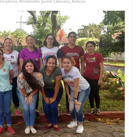
loradores
,
Movimiento Juvenil Salesiano
,
Noticias