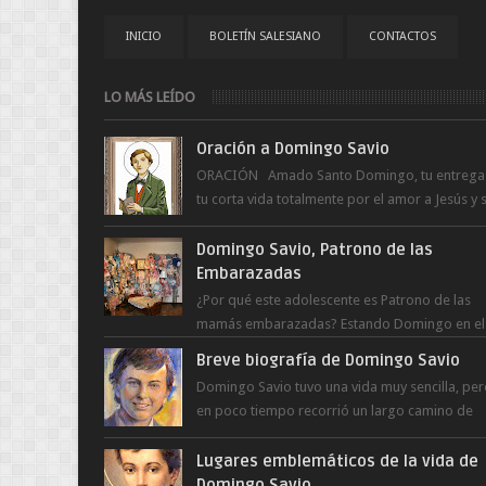
INICIO
BOLETÍN SALESIANO
CONTACTOS
LO MÁS LEÍDO
Oración a Domingo Savio
ORACIÓN Amado Santo Domingo, tu entrega
tu corta vida totalmente por el amor a Jesús y 
Madre. Ayuda hoy a la juventud para ...
Domingo Savio, Patrono de las
Embarazadas
¿Por qué este adolescente es Patrono de las
mamás embarazadas? Estando Domingo en el
Oratorio en Turín, un día le pide a Don Bosco..
Breve biografía de Domingo Savio
Domingo Savio tuvo una vida muy sencilla, pe
en poco tiempo recorrió un largo camino de
santidad, obra maestra del Espíritu Santo y fr..
Lugares emblemáticos de la vida de
Domingo Savio