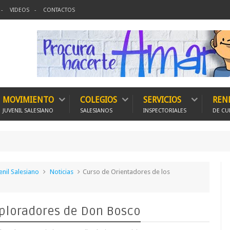
VIDEOS
CONTACTOS
MOVIMIENTO
COLEGIOS
SERVICIOS
REN
JUVENIL SALESIANO
SALESIANOS
INSPECTORIALES
DE CU
15
nil Salesiano
Noticias
Curso de Orientadores de los
xploradores de Don Bosco