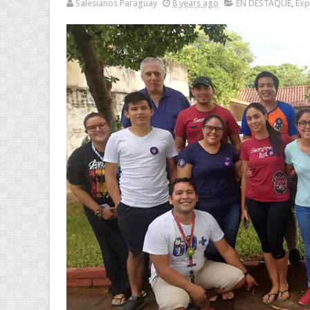
Salesianos Paraguay
8 years ago
EN DESTAQUE
,
Exp