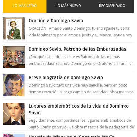
LO MÁS LEÍDO
LO MÁS NUEVO
RECOMENDADO
Oración a Domingo Savio
ORACIÓN Amado Santo Domingo, tu entregaste tu corta
vida totalmente por el amor a Jesús y su Madre. Ayuda hoy
a la juventud para ...
Domingo Savio, Patrono de las Embarazadas
¿Por qué este adolescente es Patrono de las mamás
embarazadas? Estando Domingo en el Oratorio en Turín, un
día le pide a Don Bosco...
Breve biografía de Domingo Savio
Domingo Savio tuvo una vida muy sencilla, pero en poco
tiempo recorrió un largo camino de santidad, obra maestra
del Espíritu Santo y fr...
Lugares emblemáticos de la vida de Domingo
Savio
Seguidamente, compartimos los lugares emblemáticos de
Santo Domingo Savio, «la obra maestra de la pedagogía de
Don Bosco». San Giovann...