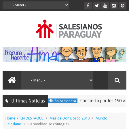
Concierto por los 150 años de
Últimas Noticias
150 Expedición Misionera
Home
EN DESTAQUE
Mes de Don Bosco 2019
Mundo
Salesiano
«La santidad se contagia»