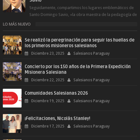
Seguidamente, compartimos los lugares emblemáticos de
Santo Domingo Savio, «la obra maestra de la pedagogía de
Don Bosco». San Giovann...
LO MÁS NUEVO
Se realizó la peregrinación para seguir las huellas de
los primeros misioneros salesianos
Diciembre 23, 2025
Salesianos Paraguay
Concierto por los 150 años de la Primera Expedición
Misionera Salesiana
Diciembre 22, 2025
Salesianos Paraguay
Comunidades Salesianas 2026
Diciembre 19, 2025
Salesianos Paraguay
¡Felicitaciones, Nicolás Stanley!
Diciembre 17, 2025
Salesianos Paraguay