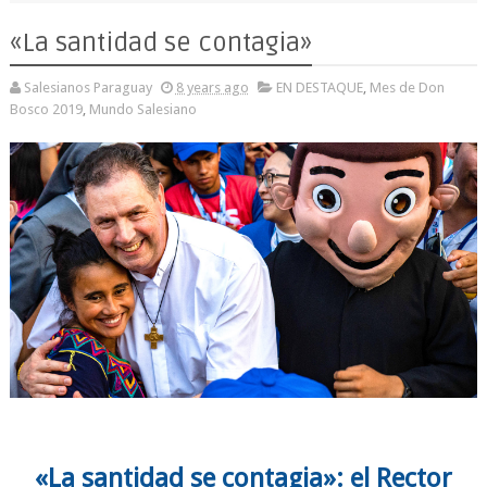
«La santidad se contagia»
Salesianos Paraguay
8 years ago
EN DESTAQUE
,
Mes de Don
Bosco 2019
,
Mundo Salesiano
«La santidad se contagia»: el Rector