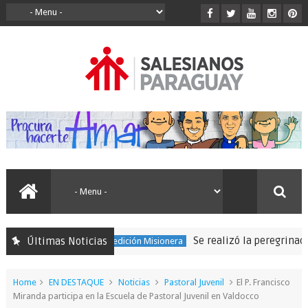
Se realizó la peregrinación 
Últimas Noticias
150 Expedición Misionera
Home
EN DESTAQUE
Noticias
Pastoral Juvenil
El P. Francisco
Miranda participa en la Escuela de Pastoral Juvenil en Valdocco