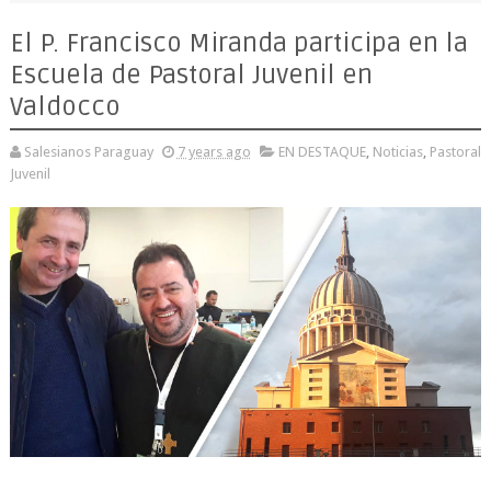
El P. Francisco Miranda participa en la
Escuela de Pastoral Juvenil en
Valdocco
Salesianos Paraguay
7 years ago
EN DESTAQUE
,
Noticias
,
Pastoral
Juvenil