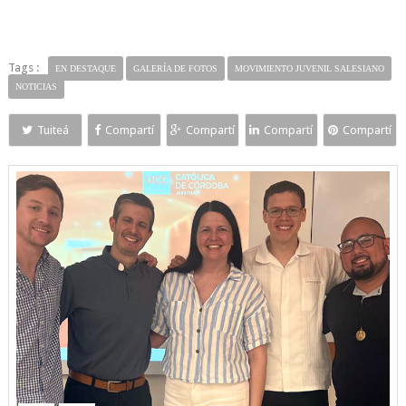
Tags :
EN DESTAQUE
GALERÍA DE FOTOS
MOVIMIENTO JUVENIL SALESIANO
NOTICIAS
Tuiteá
Compartí
Compartí
Compartí
Compartí