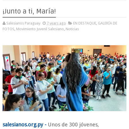
¡Junto a ti, María!
Salesianos Paraguay
7 years ago
EN DESTAQUE
,
GALERÍA DE
FOTOS
,
Movimiento Juvenil Salesiano
,
Noticias
salesianos.org.py -
Unos de 300 jóvenes,