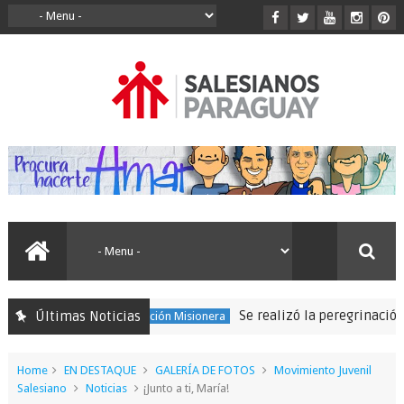
Se realizó la peregrinación para segui
Últimas Noticias
150 Expedición Misionera
Home
EN DESTAQUE
GALERÍA DE FOTOS
Movimiento Juvenil
Salesiano
Noticias
¡Junto a ti, María!