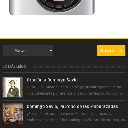
Escríbanos
LO MÁS LEÍDO
Oración a Domingo Savio
ORACIÓN Amado Santo Domingo, tu entregaste tu corta
vida totalmente por el amor a Jesús y su Madre. Ayuda hoy
a la juventud para ...
Domingo Savio, Patrono de las Embarazadas
¿Por qué este adolescente es Patrono de las mamás
embarazadas? Estando Domingo en el Oratorio en Turín, un
día le pide a Don Bosco...