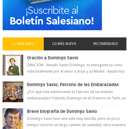
LO MÁS LEÍDO
LO MÁS NUEVO
RECOMENDADO
Oración a Domingo Savio
ORACIÓN Amado Santo Domingo, tu entregaste tu corta
vida totalmente por el amor a Jesús y su Madre. Ayuda hoy
a la juventud para ...
Domingo Savio, Patrono de las Embarazadas
¿Por qué este adolescente es Patrono de las mamás
embarazadas? Estando Domingo en el Oratorio en Turín, un
día le pide a Don Bosco...
Breve biografía de Domingo Savio
Domingo Savio tuvo una vida muy sencilla, pero en poco
tiempo recorrió un largo camino de santidad, obra maestra