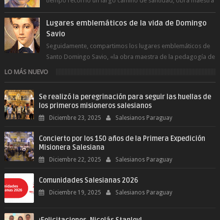
tiempo recorrió un largo camino de santidad, obra maestra
del Espíritu Santo y fr...
Lugares emblemáticos de la vida de Domingo
Savio
Seguidamente, compartimos los lugares emblemáticos de
Santo Domingo Savio, «la obra maestra de la pedagogía de
Don Bosco». San Giovann...
LO MÁS NUEVO
Se realizó la peregrinación para seguir las huellas de
los primeros misioneros salesianos
Diciembre 23, 2025
Salesianos Paraguay
Concierto por los 150 años de la Primera Expedición
Misionera Salesiana
Diciembre 22, 2025
Salesianos Paraguay
Comunidades Salesianas 2026
Diciembre 19, 2025
Salesianos Paraguay