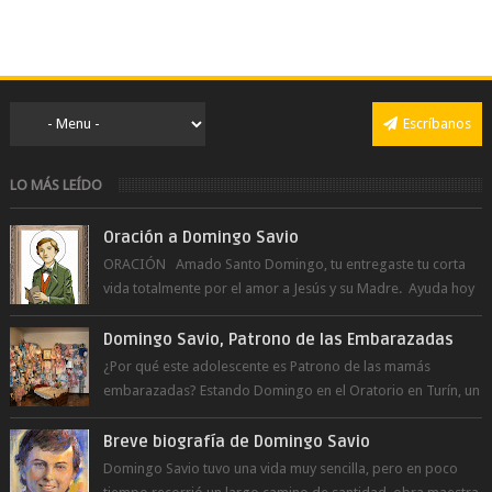
Escríbanos
LO MÁS LEÍDO
Oración a Domingo Savio
ORACIÓN Amado Santo Domingo, tu entregaste tu corta
vida totalmente por el amor a Jesús y su Madre. Ayuda hoy
a la juventud para ...
Domingo Savio, Patrono de las Embarazadas
¿Por qué este adolescente es Patrono de las mamás
embarazadas? Estando Domingo en el Oratorio en Turín, un
día le pide a Don Bosco...
Breve biografía de Domingo Savio
Domingo Savio tuvo una vida muy sencilla, pero en poco