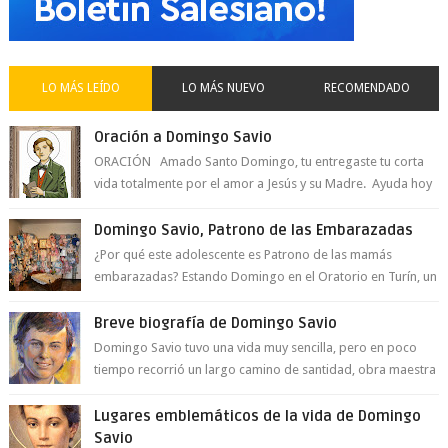
LO MÁS LEÍDO
LO MÁS NUEVO
RECOMENDADO
Oración a Domingo Savio
ORACIÓN Amado Santo Domingo, tu entregaste tu corta
vida totalmente por el amor a Jesús y su Madre. Ayuda hoy
a la juventud para ...
Domingo Savio, Patrono de las Embarazadas
¿Por qué este adolescente es Patrono de las mamás
embarazadas? Estando Domingo en el Oratorio en Turín, un
día le pide a Don Bosco...
Breve biografía de Domingo Savio
Domingo Savio tuvo una vida muy sencilla, pero en poco
tiempo recorrió un largo camino de santidad, obra maestra
del Espíritu Santo y fr...
Lugares emblemáticos de la vida de Domingo
Savio