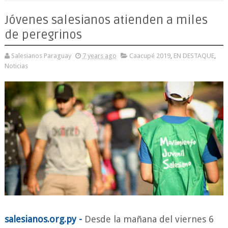
Jóvenes salesianos atienden a miles
de peregrinos
Salesianos Paraguay
7 years ago
Caacupé 2019
,
EN DESTAQUE
,
Noticias
salesianos.org.py -
Desde la mañana del viernes 6