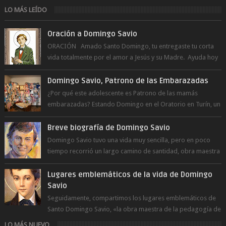
LO MÁS LEÍDO
Oración a Domingo Savio
ORACIÓN Amado Santo Domingo, tu entregaste tu corta
vida totalmente por el amor a Jesús y su Madre. Ayuda hoy
a la juventud para ...
Domingo Savio, Patrono de las Embarazadas
¿Por qué este adolescente es Patrono de las mamás
embarazadas? Estando Domingo en el Oratorio en Turín, un
día le pide a Don Bosco...
Breve biografía de Domingo Savio
Domingo Savio tuvo una vida muy sencilla, pero en poco
tiempo recorrió un largo camino de santidad, obra maestra
del Espíritu Santo y fr...
Lugares emblemáticos de la vida de Domingo
Savio
Seguidamente, compartimos los lugares emblemáticos de
Santo Domingo Savio, «la obra maestra de la pedagogía de
Don Bosco». San Giovann...
LO MÁS NUEVO