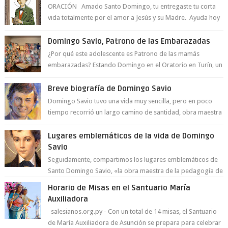
ORACIÓN Amado Santo Domingo, tu entregaste tu corta
vida totalmente por el amor a Jesús y su Madre. Ayuda hoy
a la juventud para ...
Domingo Savio, Patrono de las Embarazadas
¿Por qué este adolescente es Patrono de las mamás
embarazadas? Estando Domingo en el Oratorio en Turín, un
día le pide a Don Bosco...
Breve biografía de Domingo Savio
Domingo Savio tuvo una vida muy sencilla, pero en poco
tiempo recorrió un largo camino de santidad, obra maestra
del Espíritu Santo y fr...
Lugares emblemáticos de la vida de Domingo
Savio
Seguidamente, compartimos los lugares emblemáticos de
Santo Domingo Savio, «la obra maestra de la pedagogía de
Don Bosco». San Giovann...
Horario de Misas en el Santuario María
Auxiliadora
salesianos.org.py - Con un total de 14 misas, el Santuario
de María Auxiliadora de Asunción se prepara para celebrar