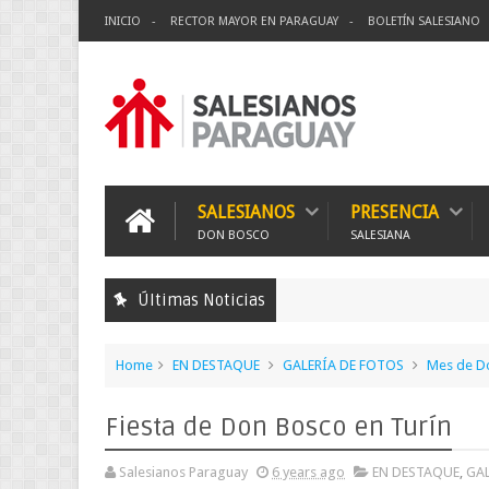
INICIO
RECTOR MAYOR EN PARAGUAY
BOLETÍN SALESIANO
SALESIANOS
PRESENCIA
DON BOSCO
SALESIANA
Últimas Noticias
Home
EN DESTAQUE
GALERÍA DE FOTOS
Mes de D
Fiesta de Don Bosco en Turín
Salesianos Paraguay
6 years ago
EN DESTAQUE
,
GAL