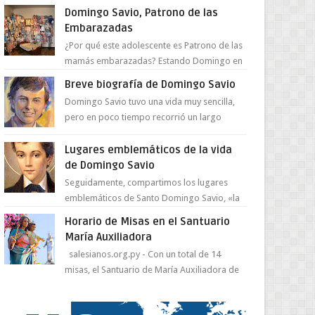
juventud para ...
Domingo Savio, Patrono de las
Embarazadas
¿Por qué este adolescente es Patrono de las
mamás embarazadas? Estando Domingo en
el Oratorio en Turín, un día le pide a Don
Breve biografía de Domingo Savio
Bosco...
Domingo Savio tuvo una vida muy sencilla,
pero en poco tiempo recorrió un largo
camino de santidad, obra maestra del
Espíritu Santo y fr...
Lugares emblemáticos de la vida
de Domingo Savio
Seguidamente, compartimos los lugares
emblemáticos de Santo Domingo Savio, «la
obra maestra de la pedagogía de Don
Horario de Misas en el Santuario
Bosco». San Giovann...
María Auxiliadora
salesianos.org.py - Con un total de 14
misas, el Santuario de María Auxiliadora de
Asunción se prepara para celebrar día de su
Santa Patr...