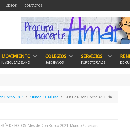
VIDEOS
CONTACTOS
MOVIMIENTO
COLEGIOS
SERVICIOS
REN
JUVENIL SALESIANO
SALESIANOS
INSPECTORIALES
DE CU
on Bosco 2021
Mundo Salesiano
Fiesta de Don Bosco en Turín
ERÍA DE FOTOS
,
Mes de Don Bosco 2021
,
Mundo Salesiano