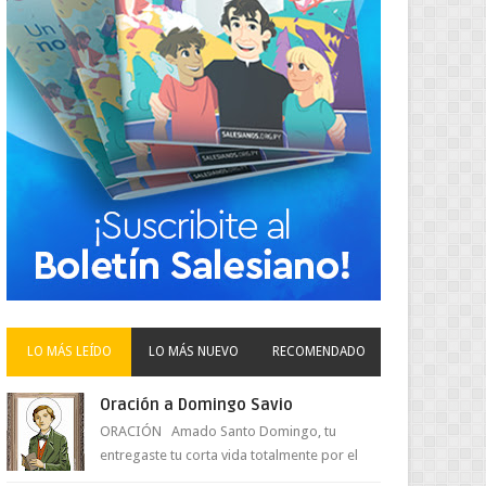
LO MÁS LEÍDO
LO MÁS NUEVO
RECOMENDADO
Oración a Domingo Savio
ORACIÓN Amado Santo Domingo, tu
entregaste tu corta vida totalmente por el
amor a Jesús y su Madre. Ayuda hoy a la