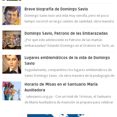
a la juventud para ...
Breve biografía de Domingo Savio
Domingo Savio tuvo una vida muy sencilla, pero en poco
tiempo recorrió un largo camino de santidad, obra maestra
del Espíritu Santo y fr...
Domingo Savio, Patrono de las Embarazadas
¿Por qué este adolescente es Patrono de las mamás
embarazadas? Estando Domingo en el Oratorio en Turín, un
día le pide a Don Bosco...
Lugares emblemáticos de la vida de Domingo
Savio
Seguidamente, compartimos los lugares emblemáticos de
Santo Domingo Savio, «la obra maestra de la pedagogía de
Don Bosco». San Giovann...
Horario de Misas en el Santuario María
Auxiliadora
salesianos.org.py - Con un total de 14 misas, el Santuario
de María Auxiliadora de Asunción se prepara para celebrar
día de su Santa Patr...