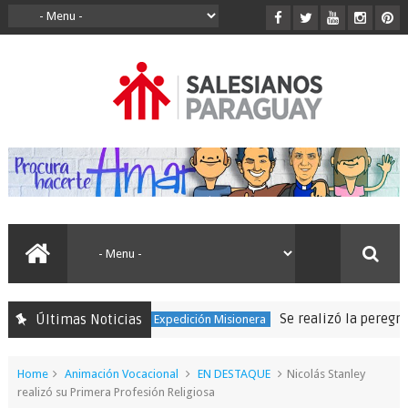
Se realizó la peregrinación par
Últimas Noticias
150 Expedición Misionera
Home
Animación Vocacional
EN DESTAQUE
Nicolás Stanley
realizó su Primera Profesión Religiosa