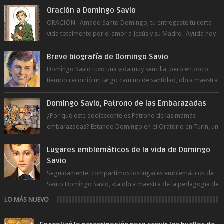
Oración a Domingo Savio
ORACIÓN Amado Santo Domingo, tu entregaste tu corta
vida totalmente por el amor a Jesús y su Madre. Ayuda hoy
a la juventud para ...
Breve biografía de Domingo Savio
Domingo Savio tuvo una vida muy sencilla, pero en poco
tiempo recorrió un largo camino de santidad, obra maestra
del Espíritu Santo y fr...
Domingo Savio, Patrono de las Embarazadas
¿Por qué este adolescente es Patrono de las mamás
embarazadas? Estando Domingo en el Oratorio en Turín, un
día le pide a Don Bosco...
Lugares emblemáticos de la vida de Domingo
Savio
Seguidamente, compartimos los lugares emblemáticos de
Santo Domingo Savio, «la obra maestra de la pedagogía de
Don Bosco». San Giovann...
LO MÁS NUEVO